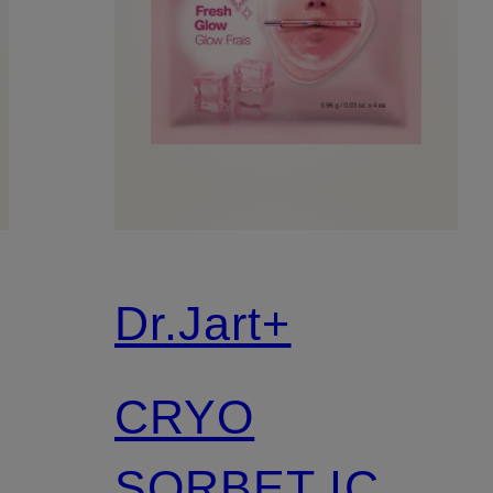
Dr.Jart+
CRYO
SORBET ICY