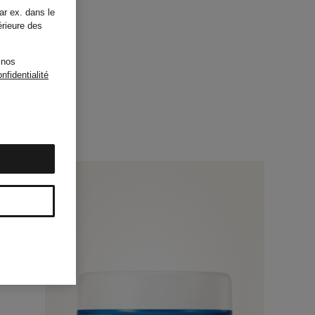
ar ex. dans le
érieure des
 nos
nfidentialité