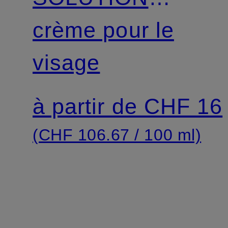
CRÈME
crème pour le
HYDRO
visage
PLUMP
à partir de CHF 16
WATER
(CHF 106.67 / 100 ml)