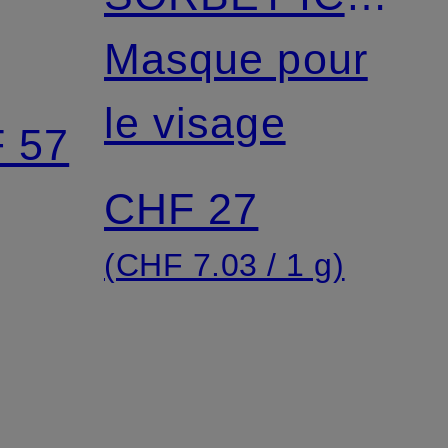
FACIAL MASK
Masque pour
le visage
F 57
CHF 27
(CHF 7.03 / 1 g)