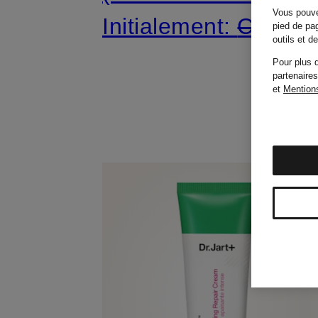
Vous pouve
Initialement:
CHF 2
pied de pag
outils et 
Pour plus d
partenaires
et
Mentions