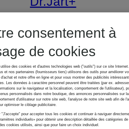
Dr.Jart+
MASQUE
tre consentement à
HYDRATANT
usage de cookies
AU
masque facial
utilise des cookies et d'autres technologies web ("outils") sur ce site Internet
s et nos partenaires (fournisseurs tiers) utilisons des outils pour améliorer vo
CAOUTCHOUC
d'achat et notre offre en ligne et pour vous montrer des publicités intéressan
CHF 16
tes. Les données à caractère personnel peuvent être traitées (par ex. adresse
ormations sur le navigateur et la localisation, comportement de l'utilisateur), p
tenus personnalisés dans notre boutique, des annonces personnalisées sur l
CRYO
rtement d'utilisateur sur notre site web, l'analyse de notre site web afin de l'
(CHF 40 / 100 g)
r optimiser le ciblage publicitaire.
 "J'accepte" pour accepter tous les cookies et continuer à naviguer directemen
amètres individuels» pour obtenir une description détaillée des catégories de
es cookies utilisés, ainsi que pour faire un choix individuel.