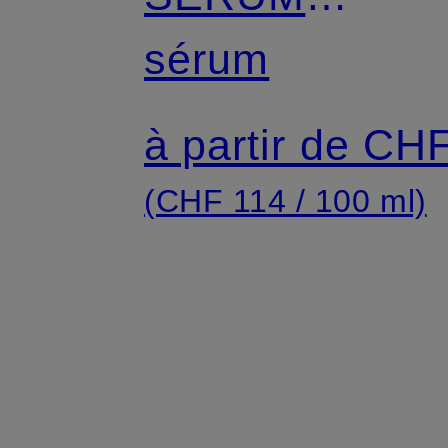
RÉPARATEUR
sérum
INTENSIF
à partir de CH
APAISANT
(CHF 114 / 100 ml)