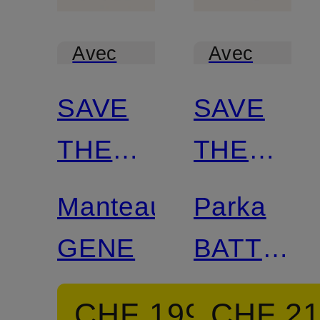
Avec
Avec
certification
certification
SAVE
SAVE
THE
THE
DUCK
DUCK
Manteau
Parka
GENE
BATTERS
avec
CHF 199
CHF 2