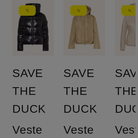
SAVE
SAVE
SAV
THE
THE
TH
DUCK
DUCK
DU
Veste
Veste
Ves