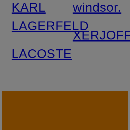
KARL
windsor.
LAGERFELD
XERJOF
LACOSTE