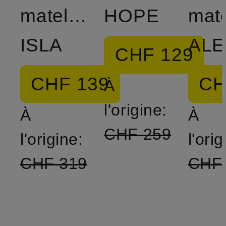
matelassée
HOPE
mat
ISLA
ALE
CHF 129
CHF 139
CH
À
l'origine:
À
À
CHF 259
l'origine:
l'orig
CHF 319
CHF