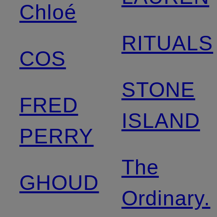
Chloé
RITUALS
COS
STONE
FRED
ISLAND
PERRY
The
GHOUD
Ordinary.