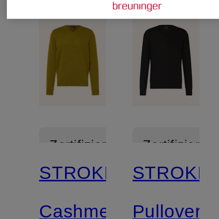
Zertifiziert
Zertifiziert
STROKESMAN'S
STROKES
Cashmere-
Pullover