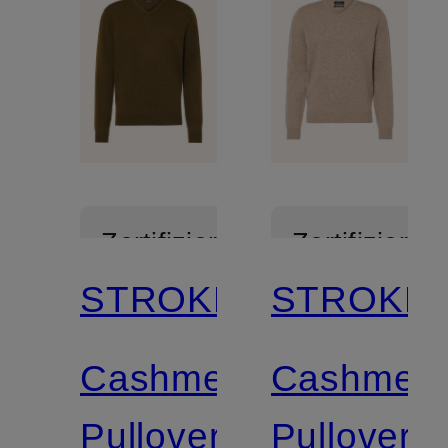
Zertifiziert
Zertifiziert
STROKESMAN'S
STROKES
Cashmere-
Cashmere
Pullover
Pullover