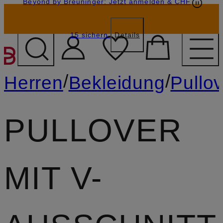
Beyond by Breuninger: Jetzt anmelden & CHF
Geschenkkarten
GESCHENK20
15 sichern
Details
ZUM HAUPTINHALT ÜBE
/
/
Herren
Bekleidung
Pullov
PULLOVER
MIT V-