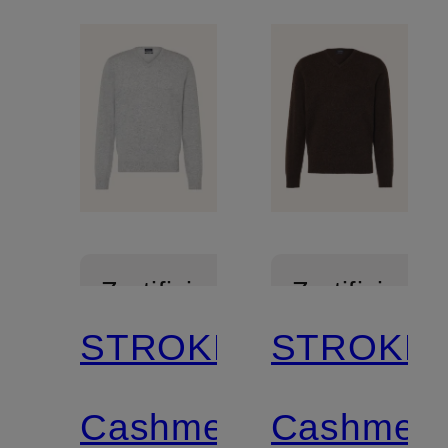
Zertifiziert
Zertifiziert
STROKESMAN'S
STROKES
Cashmere-
Cashmere