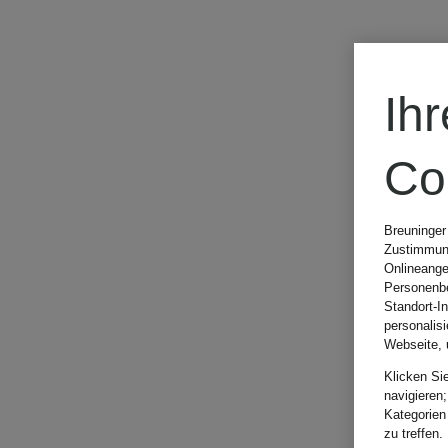
CHF 55
Ih
Co
Breuninger
Zustimmung
Onlineange
Personenbe
Standort-I
personalis
Webseite, 
Klicken Si
navigieren;
Kategorien
zu treffen.