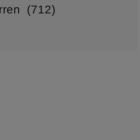
rren
712