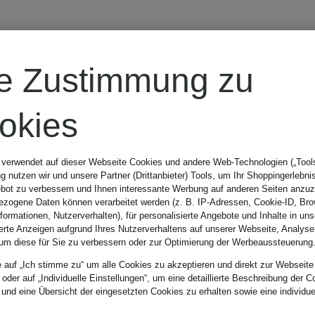
re Zustimmung zu
VILEBREQUIN
okies
Badeshorts GARDEN TU
 verwendet auf dieser Webseite Cookies und andere Web-Technologien („Tools“
 nutzen wir und unsere Partner (Drittanbieter) Tools, um Ihr Shoppingerlebni
bot zu verbessern und Ihnen interessante Werbung auf anderen Seiten anzuz
CHF 289
zogene Daten können verarbeitet werden (z. B. IP-Adressen, Cookie-ID, Bro
nformationen, Nutzerverhalten), für personalisierte Angebote und Inhalte in u
ierte Anzeigen aufgrund Ihres Nutzerverhaltens auf unserer Webseite, Analyse
um diese für Sie zu verbessern oder zur Optimierung der Werbeaussteuerung
e auf „Ich stimme zu“ um alle Cookies zu akzeptieren und direkt zur Webseite
 oder auf „Individuelle Einstellungen“, um eine detaillierte Beschreibung der C
 und eine Übersicht der eingesetzten Cookies zu erhalten sowie eine individu