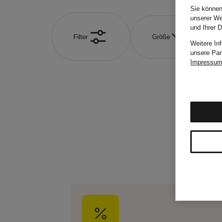
Sie können
unserer We
und Ihrer 
Filter
Größe
Weitere In
unsere Par
Impressu