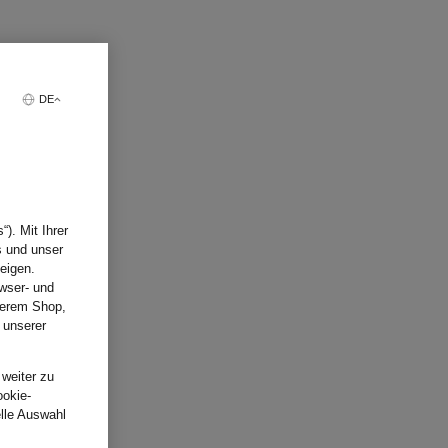
CHF 199
DE
RTLES
). Mit Ihrer
s und unser
eigen.
wser- und
nserem Shop,
 unserer
.
 weiter zu
ookie-
elle Auswahl