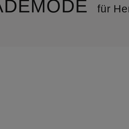
ADEMODE
für He