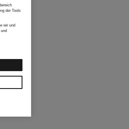
bereich
ung der Tools
e wir und
und