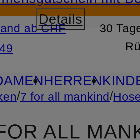
Details
sand ab CHF
30 Tage
RSPRINGEN
ZUM SUCH
Rü
49
DAMEN
HERREN
KIND
/
/
ken
7 for all mankind
Hos
 FOR ALL MAN