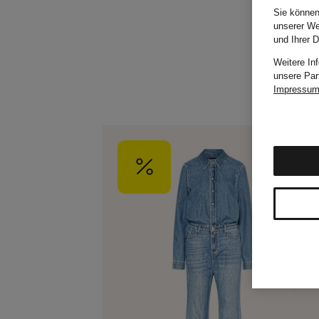
Sie können
unserer We
und Ihrer 
Weitere In
unsere Par
Impressu