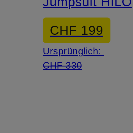
Jumpsuit HILO
CHF 199
Ursprünglich:
CHF 330