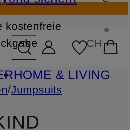
 kostenfreie
FELD ÜBERSPRINGEN
ckgabe
CH
ER
HOME & LIVING
/
en
Jumpsuits
KIND