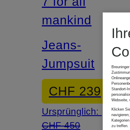
7 for all
mankind
Ih
Jeans-
Co
Jumpsuit
Breuninger
Zustimmung
Onlineange
Personenbe
CHF 239
Standort-I
personalis
Webseite, 
Ursprünglich:
Klicken Si
navigieren;
Kategorien
CHF 450
zu treffen.