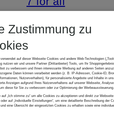
7 for all
mankind
re Zustimmung zu
Jumpsuit
okies
HALONA in
 verwendet auf dieser Webseite Cookies und andere Web-Technologien („Tools“
 nutzen wir und unsere Partner (Drittanbieter) Tools, um Ihr Shoppingerlebni
Jeansoptik
bot zu verbessern und Ihnen interessante Werbung auf anderen Seiten anzuz
zogene Daten können verarbeitet werden (z. B. IP-Adressen, Cookie-ID, Bro
CHF 229
nformationen, Nutzerverhalten), für personalisierte Angebote und Inhalte in u
ierte Anzeigen aufgrund Ihres Nutzerverhaltens auf unserer Webseite, Analyse
um diese für Sie zu verbessern oder zur Optimierung der Werbeaussteuerung
Ursprünglich:
e auf „Ich stimme zu“ um alle Cookies zu akzeptieren und direkt zur Webseite
 oder auf „Individuelle Einstellungen“, um eine detaillierte Beschreibung der C
 und eine Übersicht der eingesetzten Cookies zu erhalten sowie eine individu
CHF 330