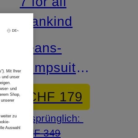
7 for all
mankind
DE
Jeans-
Jumpsuit
). Mit Ihrer
s und unser
DOUBLE
eigen.
wser- und
CHF 179
nserem Shop,
 unserer
.
Ursprünglich:
 weiter zu
ookie-
elle Auswahl
CHF 349