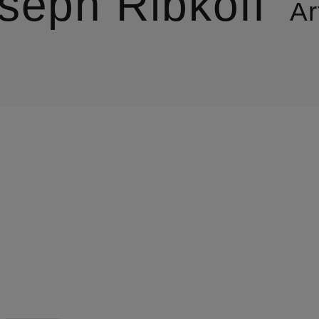
seph Ribkoff
Art