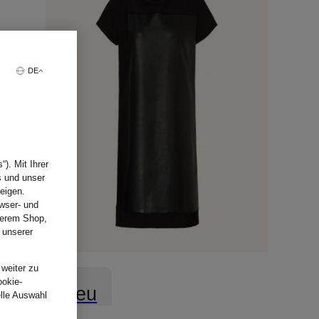
DE
). Mit Ihrer
s und unser
eigen.
wser- und
nserem Shop,
 unserer
.
 weiter zu
ookie-
Neu
elle Auswahl