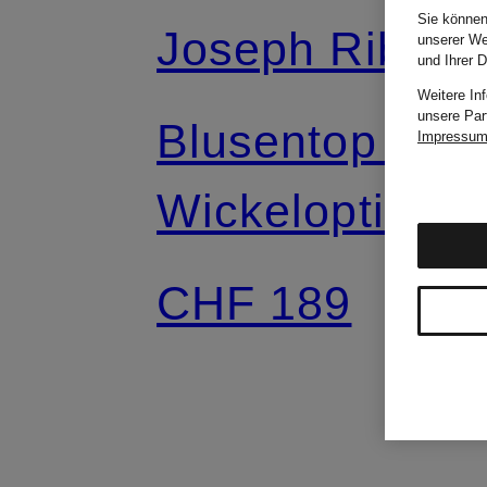
Sie können
Joseph Ribkoff
unserer We
und Ihrer 
Weitere In
unsere Par
Blusentop in
Impressu
Wickeloptik
CHF 189