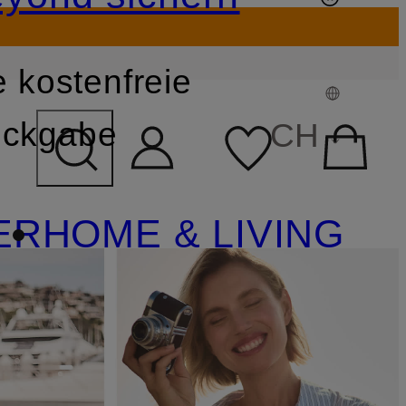
 kostenfreie
FELD ÜBERSPRINGEN
ckgabe
CH
ER
HOME & LIVING