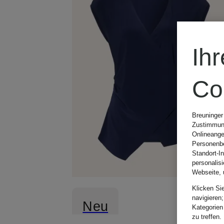
Ih
Co
Breuninger
Zustimmung
Onlineange
Personenbe
Standort-I
personalis
Webseite, 
Klicken Si
navigieren;
Neu
Kategorien
zu treffen.