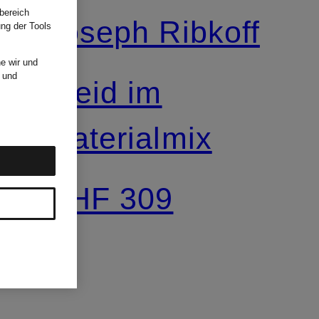
bereich
Joseph Ribkoff
ung der Tools
e wir und
und
Kleid im
Materialmix
CHF 309