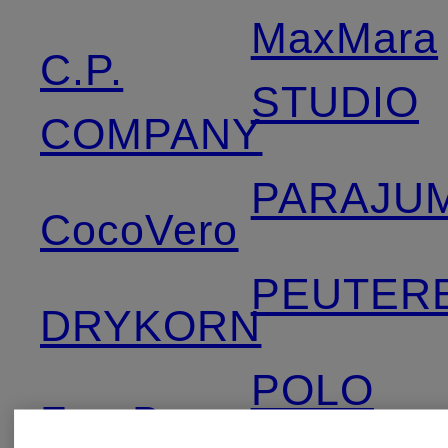
MaxMara
C.P.
STUDIO
COMPANY
PARAJU
CocoVero
PEUTER
DRYKORN
POLO
FrogBox