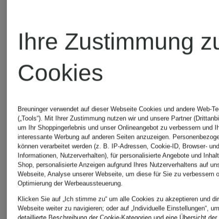
RALPH
FTC
LAUREN
Ihre Zustimmung z
CASHMERE
Cookies
RAFFAE
HANRO
ROSSI
Breuninger verwendet auf dieser Webseite Cookies und andere Web-Te
(„Tools“). Mit Ihrer Zustimmung nutzen wir und unsere Partner (Drittanbi
um Ihr Shoppingerlebnis und unser Onlineangebot zu verbessern und I
Hosen
interessante Werbung auf anderen Seiten anzuzeigen. Personenbezog
können verarbeitet werden (z. B. IP-Adressen, Cookie-ID, Browser- und
HERNO
Informationen, Nutzerverhalten), für personalisierte Angebote und Inhal
Shop, personalisierte Anzeigen aufgrund Ihres Nutzerverhaltens auf un
Webseite, Analyse unserer Webseite, um diese für Sie zu verbessern o
Theory
Optimierung der Werbeaussteuerung.
Herrlicher
Klicken Sie auf „Ich stimme zu“ um alle Cookies zu akzeptieren und dir
Webseite weiter zu navigieren; oder auf „Individuelle Einstellungen“, u
detaillierte Beschreibung der Cookie-Kategorien und eine Übersicht der