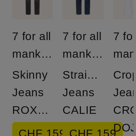
7 for all
7 for all
7 for
mankind
mankind
Skinny
Straight
Cro
Jeans
Jeans
Jea
ROXANNE
CALIE
CR
DO
CHF 159
CHF 159