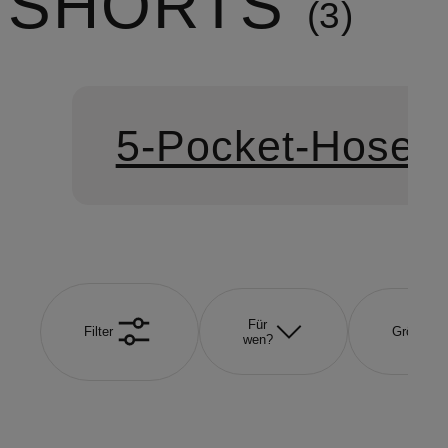
SHORTS
3
5-Pocket-Hosen
Für
Filter
Größe
wen?