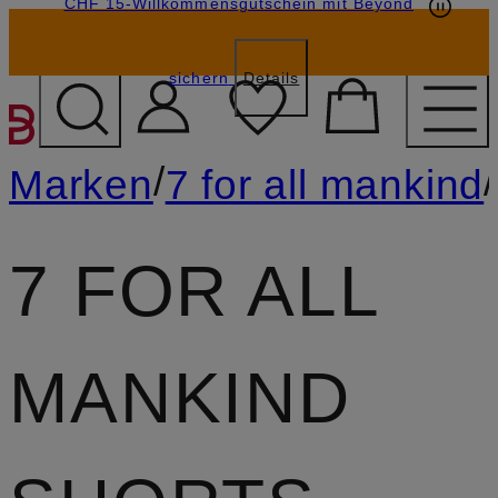
CHF 15-Willkommensgutschein mit Beyond
sichern
Details
ZUM HAUPTINHALT ÜBE
/
/
Marken
7 for all mankind
7 FOR ALL
MANKIND