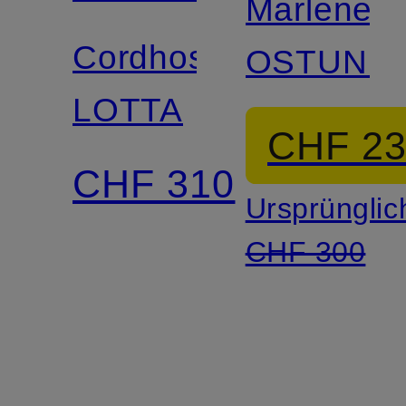
Marleneh
Cordhose
OSTUNI
LOTTA
CHF 2
CHF 310
Ursprünglic
CHF 300