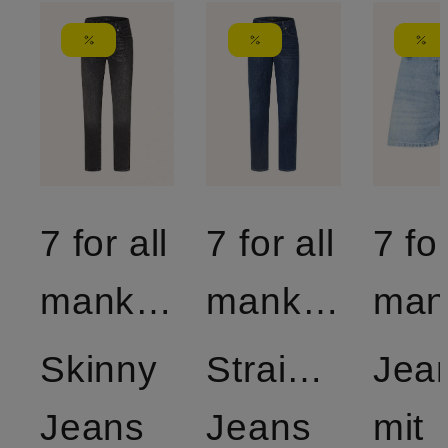
7 for all
7 for all
7 for
mankind
mankind
Skinny
Straight
Jea
Jeans
Jeans
mit