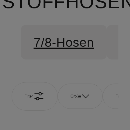
STOFFHOSE
7/8-Hosen
C
Filter
Größe
Farbe