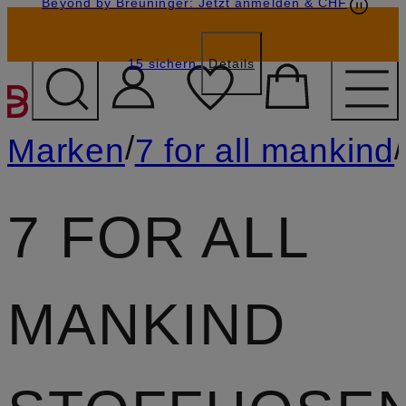
Beyond by Breuninger: Jetzt anmelden & CHF
Geschenkkarten
GESCHENK20
15 sichern
Details
ZUM HAUPTINHALT ÜBE
/
/
Marken
7 for all mankind
7 FOR ALL
MANKIND