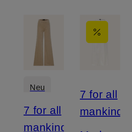
Neu
7 for all
7 for all
Mix &
mankind
Match
mankind