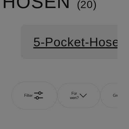
HOSEN
20
5-Pocket-Hosen
Für
Filter
Größe
wen?