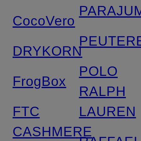
PARAJU
CocoVero
PEUTER
DRYKORN
POLO
FrogBox
RALPH
FTC
LAUREN
CASHMERE