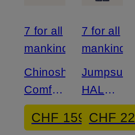
7 for all
7 for all
mankind
mankind
Chinoshorts
Jumpsuit
Comfort
HALONA
Fit
in
CHF 159
CHF 2
Jeansopti