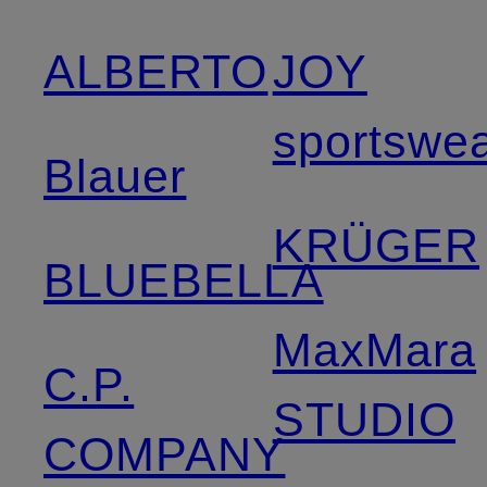
ALBERTO
JOY
sportswe
Blauer
KRÜGER
BLUEBELLA
MaxMara
C.P.
STUDIO
COMPANY