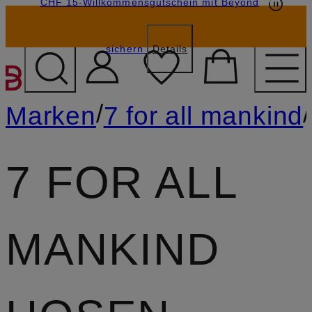
CHF 15-Willkommensgutschein mit Beyond
sichern
Details
ZUM HAUPTINHALT ÜBE
/
/
Marken
7 for all mankind
7 FOR ALL
MANKIND