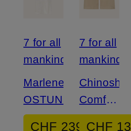
7 for all
7 for all
mankind
mankind
Marlenehose
Chinoshor
OSTUNI
Comfort
Fit
CHF 239
CHF 1