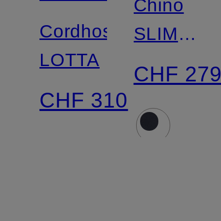
Chino
Cordhose
SLIMMY
LOTTA
CHINO
CHF 27
Regular
CHF 310
Slim Fit