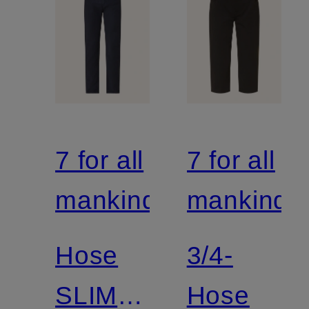
7 for all
7 for all
mankind
mankind
Hose
3/4-
SLIMMY
Hose