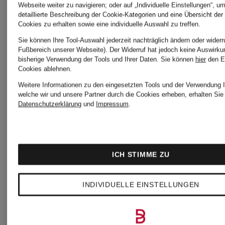
Webseite weiter zu navigieren; oder auf „Individuelle Einstellungen“, u
detaillierte Beschreibung der Cookie-Kategorien und eine Übersicht der
7 for all
7 for all
Cookies zu erhalten sowie eine individuelle Auswahl zu treffen.
Sie können Ihre Tool-Auswahl jederzeit nachträglich ändern oder widerr
mankind
mankind
Fußbereich unserer Webseite). Der Widerruf hat jedoch keine Auswirku
bisherige Verwendung der Tools und Ihrer Daten.
Sie können
hier
den E
Cookies ablehnen.
Weitere Informationen zu den eingesetzten Tools und der Verwendung I
Jeans-
Cargohos
welche wir und unsere Partner durch die Cookies erheben, erhalten Sie 
Datenschutzerklärung
und
Impressum
.
Jumpsuit
CARPEN
HILO
Regular
ICH STIMME ZU
CHF 199
CHF 1
Fit
INDIVIDUELLE EINSTELLUNGEN
Ursprünglich:
Ursprünglic