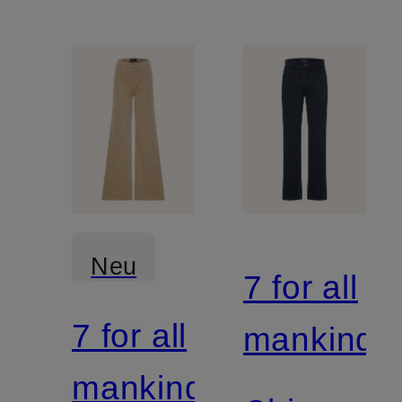
Neu
7 for all
7 for all
Mix &
mankind
Match
mankind