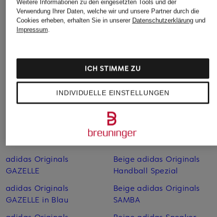
Weitere Informationen zu den eingesetzten Tools und der
adidas Spanien Trikots
Verwendung Ihrer Daten, welche wir und unsere Partner durch die
adidas Italien Trikots WM
WM 2026
Cookies erheben, erhalten Sie in unserer
Datenschutzerklärung
und
2026
Impressum
.
adidas Spezial in
adidas Kolumbien Trikots
Schwarz
WM 2026
adidas Tennisschuhe
ICH STIMME ZU
adidas Mexiko Trikots
WM 2026
adidas WM Trikots 2026
INDIVIDUELLE EINSTELLUNGEN
adidas Originals
Beige adidas Originals
Ballerinas
CAMPUS
adidas Originals
Beige adidas Originals
CAMPUS
GAZELLE
adidas Originals
Beige adidas Originals
GAZELLE
Handball Spezial
adidas Originals
Beige adidas Originals
GAZELLE in Blau
SAMBA
adidas Originals
Beige adidas Sneaker