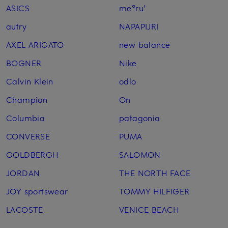
ASICS
me°ru'
autry
NAPAPIJRI
AXEL ARIGATO
new balance
BOGNER
Nike
Calvin Klein
odlo
Champion
On
Columbia
patagonia
CONVERSE
PUMA
GOLDBERGH
SALOMON
JORDAN
THE NORTH FACE
JOY sportswear
TOMMY HILFIGER
LACOSTE
VENICE BEACH