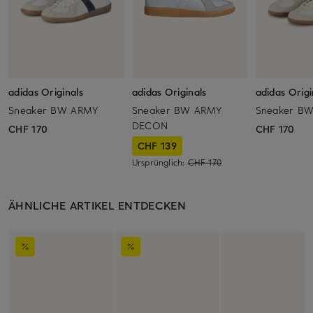
adidas Originals
adidas Originals
adidas Origi
Sneaker BW ARMY
Sneaker BW ARMY
Sneaker B
DECON
CHF 170
CHF 170
CHF 139
Ursprünglich:
CHF 170
ÄHNLICHE ARTIKEL ENTDECKEN