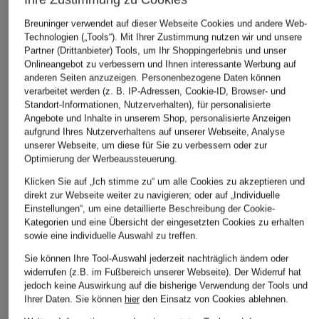
adidas Originals
adidas Originals
adidas Originals
Breuninger verwendet auf dieser Webseite Cookies und andere Web-
Sneaker HANDBALL
Sneaker GAZELLE
Sneaker BW ARMY
Technologien („Tools“). Mit Ihrer Zustimmung nutzen wir und unsere
SPEZIAL
INDOOR
CHF 179
Partner (Drittanbieter) Tools, um Ihr Shoppingerlebnis und unser
Onlineangebot zu verbessern und Ihnen interessante Werbung auf
CHF 85
CHF 95
anderen Seiten anzuzeigen. Personenbezogene Daten können
Ursprünglich:
CHF 119
Ursprünglich:
CHF 129
verarbeitet werden (z. B. IP-Adressen, Cookie-ID, Browser- und
Standort-Informationen, Nutzerverhalten), für personalisierte
Angebote und Inhalte in unserem Shop, personalisierte Anzeigen
aufgrund Ihres Nutzerverhaltens auf unserer Webseite, Analyse
unserer Webseite, um diese für Sie zu verbessern oder zur
Optimierung der Werbeaussteuerung.
Klicken Sie auf „Ich stimme zu“ um alle Cookies zu akzeptieren und
direkt zur Webseite weiter zu navigieren; oder auf „Individuelle
Einstellungen“, um eine detaillierte Beschreibung der Cookie-
Weitere Kategorien
Kategorien und eine Übersicht der eingesetzten Cookies zu erhalten
sowie eine individuelle Auswahl zu treffen.
adidas Argentinien
adidas Sneaker Damen
Sie können Ihre Tool-Auswahl jederzeit nachträglich ändern oder
Trikots WM 2026
widerrufen (z.B. im Fußbereich unserer Webseite). Der Widerruf hat
adidas Sneaker Herren
jedoch keine Auswirkung auf die bisherige Verwendung der Tools und
adidas Deutschland
Ihrer Daten.
Sie können
hier
den Einsatz von Cookies ablehnen.
adidas Sneaker im SALE
Trikots WM 2026