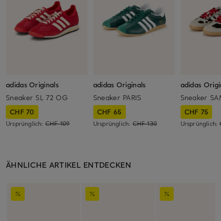
adidas Originals
adidas Originals
adidas Origi
Sneaker SL 72 OG
Sneaker PARIS
Sneaker S
CHF 70
CHF 65
CHF 75
Ursprünglich:
CHF 109
Ursprünglich:
CHF 130
Ursprünglich:
ÄHNLICHE ARTIKEL ENTDECKEN