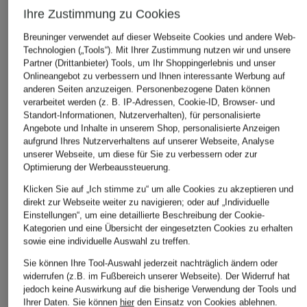
Ihre Zustimmung zu Cookies
adidas Originals
HOFF
adidas Originals
Breuninger verwendet auf dieser Webseite Cookies und andere Web-
Technologien („Tools“). Mit Ihrer Zustimmung nutzen wir und unsere
Sneaker GAZELLE LO
Sneaker CITY
Sneaker GAZELLE
Partner (Drittanbieter) Tools, um Ihr Shoppingerlebnis und unser
PRO
INDOOR
CHF 109
Onlineangebot zu verbessern und Ihnen interessante Werbung auf
anderen Seiten anzuzeigen. Personenbezogene Daten können
CHF 85
CHF 80
Ursprünglich:
CHF 189
verarbeitet werden (z. B. IP-Adressen, Cookie-ID, Browser- und
Ursprünglich:
CHF 139
Ursprünglich:
CHF 129
Standort-Informationen, Nutzerverhalten), für personalisierte
Angebote und Inhalte in unserem Shop, personalisierte Anzeigen
aufgrund Ihres Nutzerverhaltens auf unserer Webseite, Analyse
unserer Webseite, um diese für Sie zu verbessern oder zur
Optimierung der Werbeaussteuerung.
Klicken Sie auf „Ich stimme zu“ um alle Cookies zu akzeptieren und
direkt zur Webseite weiter zu navigieren; oder auf „Individuelle
Einstellungen“, um eine detaillierte Beschreibung der Cookie-
Kategorien und eine Übersicht der eingesetzten Cookies zu erhalten
Weitere Kategorien
sowie eine individuelle Auswahl zu treffen.
Sie können Ihre Tool-Auswahl jederzeit nachträglich ändern oder
adidas Argentinien
adidas Sneaker Damen
widerrufen (z.B. im Fußbereich unserer Webseite). Der Widerruf hat
Trikots WM 2026
jedoch keine Auswirkung auf die bisherige Verwendung der Tools und
adidas Sneaker Herren
Ihrer Daten.
Sie können
hier
den Einsatz von Cookies ablehnen.