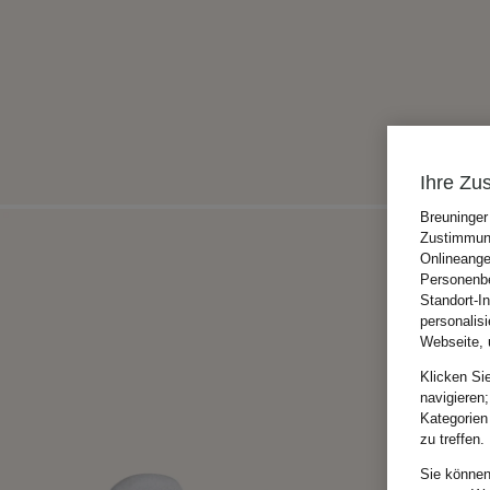
Ihre Zu
Breuninger
Zustimmung
Onlineange
Personenbe
Standort-I
personalis
Webseite, 
Klicken Si
navigieren;
Kategorien
zu treffen.
Sie können