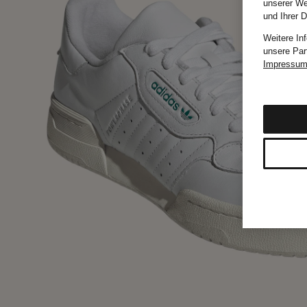
unserer We
und Ihrer 
Weitere In
unsere Par
Impressu