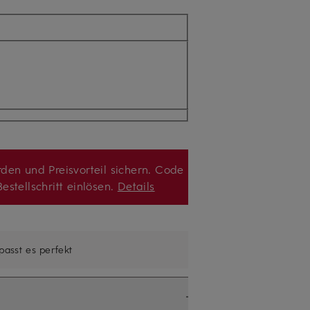
den und Preisvorteil sichern. Code
estellschritt einlösen.
Details
 passt es perfekt