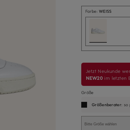
Farbe:
WEISS
Jetzt Neukunde wer
NEW20
im letzten B
Größe
Größenberater
: so
Bitte Größe wählen