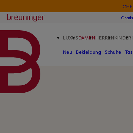
CHF 
ZUM HAUPTINHALT ÜBERSPRINGEN
ZUM SUCHFELD ÜBERSPRINGE
Breuninger
Grati
LUXUS
DAMEN
HERREN
KINDER
Neu
Bekleidung
Schuhe
Tas