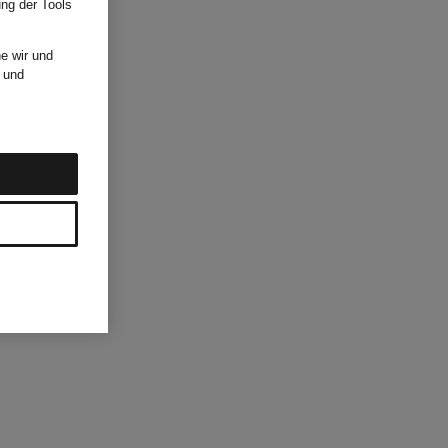
ung der Tools
e wir und
und