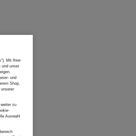
). Mit Ihrer
s und unser
eigen.
wser- und
nserem Shop,
 unserer
.
 weiter zu
ookie-
elle Auswahl
bereich