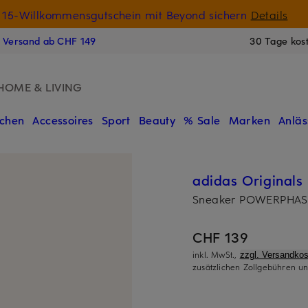
15-Willkommensgutschein mit Beyond sichern
Details
N
s Versand ab CHF 149
30 Tage kos
HOME & LIVING
chen
Accessoires
Sport
Beauty
% Sale
Marken
Anläs
adidas Originals
Sneaker POWERPHAS
CHF 139
inkl. MwSt.,
zzgl. Versandkos
zusätzlichen Zollgebühren un