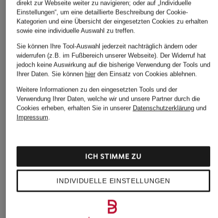
direkt zur Webseite weiter zu navigieren; oder auf „Individuelle
Einstellungen“, um eine detaillierte Beschreibung der Cookie-
Kategorien und eine Übersicht der eingesetzten Cookies zu erhalten
sowie eine individuelle Auswahl zu treffen.
adidas
BROOKS
Nike
Sie können Ihre Tool-Auswahl jederzeit nachträglich ändern oder
Laufschuhe
Laufschuhe GLYCERIN
Laufschuhe AIR
widerrufen (z.B. im Fußbereich unserer Webseite). Der Widerruf hat
ULTRABOOST LIGHT
23
ZOOM PEGASUS 4
jedoch keine Auswirkung auf die bisherige Verwendung der Tools und
CHF 229
CHF 169
Ihrer Daten.
Sie können
hier
den Einsatz von Cookies ablehnen.
CHF 95
Weitere Informationen zu den eingesetzten Tools und der
Ursprünglich:
CHF 230
Verwendung Ihrer Daten, welche wir und unsere Partner durch die
Cookies erheben, erhalten Sie in unserer
Datenschutzerklärung
und
Impressum
.
ICH STIMME ZU
INDIVIDUELLE EINSTELLUNGEN
Weitere Kategorien
adidas Argentinien
adidas Pink