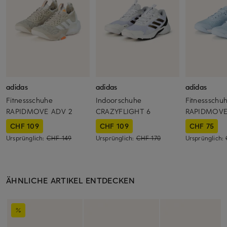
adidas
adidas
adidas
Fitnessschuhe
Indoorschuhe
Fitnessschu
RAPIDMOVE ADV 2
CRAZYFLIGHT 6
RAPIDMOVE
CHF 109
CHF 109
CHF 75
Ursprünglich:
CHF 149
Ursprünglich:
CHF 170
Ursprünglich:
ÄHNLICHE ARTIKEL ENTDECKEN