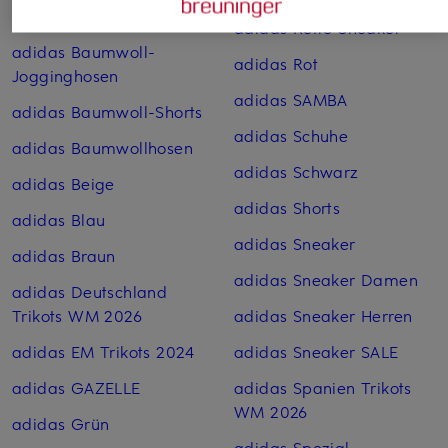
Trikots WM 2026
adidas Retro Sneaker
adidas Baumwoll-
adidas Rot
Jogginghosen
adidas SAMBA
adidas Baumwoll-Shorts
adidas Schuhe
adidas Baumwoll­hosen
adidas Schwarz
adidas Beige
adidas Shorts
adidas Blau
adidas Sneaker
adidas Braun
adidas Sneaker Damen
adidas Deutschland
Trikots WM 2026
adidas Sneaker Herren
adidas EM Trikots 2024
adidas Sneaker SALE
adidas GAZELLE
adidas Spanien Trikots
WM 2026
adidas Grün
adidas Spezial