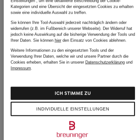
Einstellungen“, um eine detaillierte Beschreibung der Cookie-
Kategorien und eine Übersicht der eingesetzten Cookies zu erhalten
sowie eine individuelle Auswahl zu treffen.
EA7 EMPORIO
MARC CAIN
Nike
ARMANI
Sie können Ihre Tool-Auswahl jederzeit nachträglich ändern oder
Hose
Lauf-Tights FAST
widerrufen (z.B. im Fußbereich unserer Webseite). Der Widerruf hat
Leggings VIGOR7
CHF 179
jedoch keine Auswirkung auf die bisherige Verwendung der Tools und
CHF 25
CHF 70
Ihrer Daten.
Sie können
hier
den Einsatz von Cookies ablehnen.
Ursprünglich:
CHF 65
Weitere Informationen zu den eingesetzten Tools und der
Verwendung Ihrer Daten, welche wir und unsere Partner durch die
Cookies erheben, erhalten Sie in unserer
Datenschutzerklärung
und
Impressum
.
ICH STIMME ZU
Weitere Kategorien
INDIVIDUELLE EINSTELLUNGEN
adidas Argentinien
adidas Pink
Trikots WM 2026
adidas Retro Sneaker