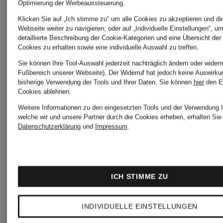
Tommy
Optimierung der Werbeaussteuerung.
Klicken Sie auf „Ich stimme zu“ um alle Cookies zu akzeptieren und dir
Webseite weiter zu navigieren; oder auf „Individuelle Einstellungen“, u
Dr.
Jeans
detaillierte Beschreibung der Cookie-Kategorien und eine Übersicht der
Cookies zu erhalten sowie eine individuelle Auswahl zu treffen.
Martens
Sie können Ihre Tool-Auswahl jederzeit nachträglich ändern oder widerr
Fußbereich unserer Webseite). Der Widerruf hat jedoch keine Auswirku
Valentino
bisherige Verwendung der Tools und Ihrer Daten.
Sie können
hier
den E
Cookies ablehnen.
Weitere Informationen zu den eingesetzten Tools und der Verwendung I
Hey
welche wir und unsere Partner durch die Cookies erheben, erhalten Sie 
Varley
Datenschutzerklärung
und
Impressum
.
Marly
Venice
ICH STIMME ZU
Michael
Beach
INDIVIDUELLE EINSTELLUNGEN