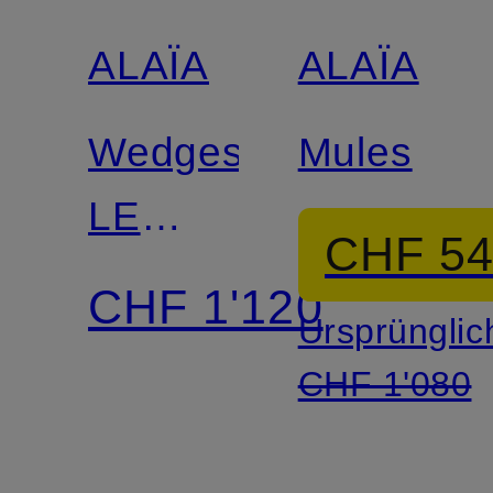
ALAÏA
ALAÏA
Wedges
Mules
LE
CHF 5
CŒUR
CHF 1'120
Ursprünglic
CHF 1'080