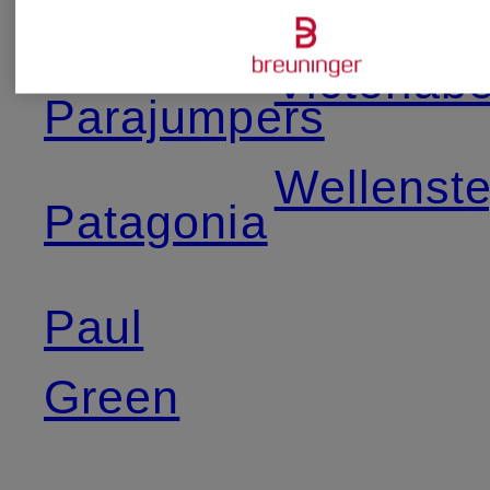
Kors
Victoria
Parajumpers
Wellenst
Patagonia
Paul
Green