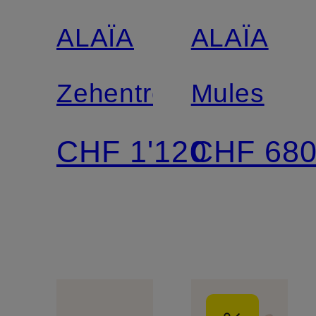
ALAÏA
ALAÏA
Zehentrenner
Mules
CHF 1'120
CHF 68