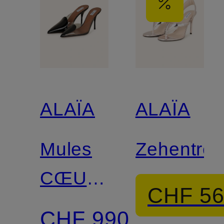
ALAÏA
ALAÏA
Mules
Zehentren
CŒUR
CHF 5
ABSTRAIT
CHF 990