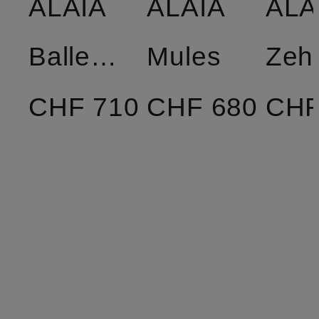
ALAÏA
ALAÏA
ALA
Ballerinas
Mules
CHF 710
CHF 680
CHF