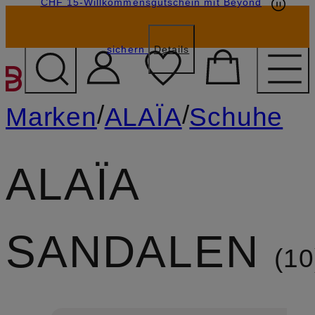
CHF 15-Willkommensgutschein mit Beyond
sichern
Details
ZUM HAUPTINHALT ÜBE
/
/
Marken
ALAÏA
Schuhe
ALAÏA
SANDALEN
10