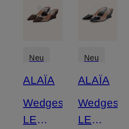
Neu
Neu
ALAÏA
ALAÏA
Wedges
Wedges
LE
LE