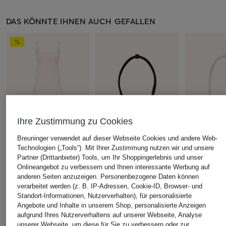
DAS KÖNNTE IHNEN AUCH GEFALLEN
Ihre Zustimmung zu Cookies
Breuninger verwendet auf dieser Webseite Cookies und andere Web-
Technologien („Tools“). Mit Ihrer Zustimmung nutzen wir und unsere
JACQUEMUS
ALAÏA
ALAÏA
Partner (Drittanbieter) Tools, um Ihr Shoppingerlebnis und unser
Onlineangebot zu verbessern und Ihnen interessante Werbung auf
Kleid LA ROBE AGAVE
Schultertasche LE
Handtasche
anderen Seiten anzuzeigen. Personenbezogene Daten können
TECKEL MEDIUM
CHF 2'340
CHF 730
verarbeitet werden (z. B. IP-Adressen, Cookie-ID, Browser- und
CHF 2'160
Standort-Informationen, Nutzerverhalten), für personalisierte
Ursprünglich:
CHF 1'450
Angebote und Inhalte in unserem Shop, personalisierte Anzeigen
aufgrund Ihres Nutzerverhaltens auf unserer Webseite, Analyse
unserer Webseite, um diese für Sie zu verbessern oder zur