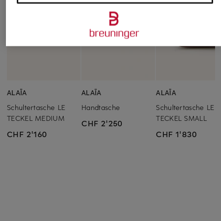
ALAÏA
ALAÏA
ALAÏA
Schultertasche LE
Handtasche
Schultertasche LE
TECKEL MEDIUM
TECKEL SMALL
CHF 2'250
CHF 2'160
CHF 1'830