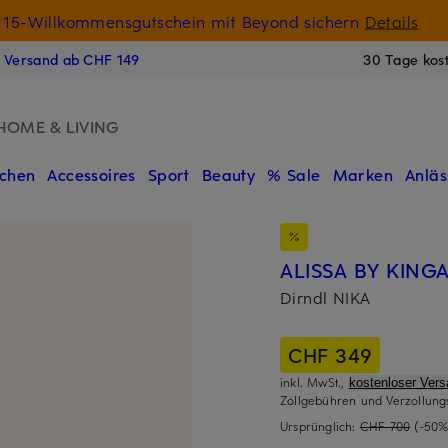
15-Willkommensgutschein mit Beyond sichern
Details
N
s Versand ab CHF 149
30 Tage kos
HOME & LIVING
chen
Accessoires
Sport
Beauty
% Sale
Marken
Anläs
ALISSA BY KING
Dirndl NIKA
CHF 349
inkl. MwSt.,
kostenloser Ver
Zollgebühren und Verzollung
Ursprünglich:
CHF 700
(-50%