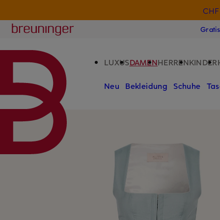
CHF 
ZUM HAUPTINHALT ÜBERSPRINGEN
ZUM SUCHFELD ÜBERSPRINGE
Breuninger
Grati
LUXUS
DAMEN
HERREN
KINDER
Neu
Bekleidung
Schuhe
Tas