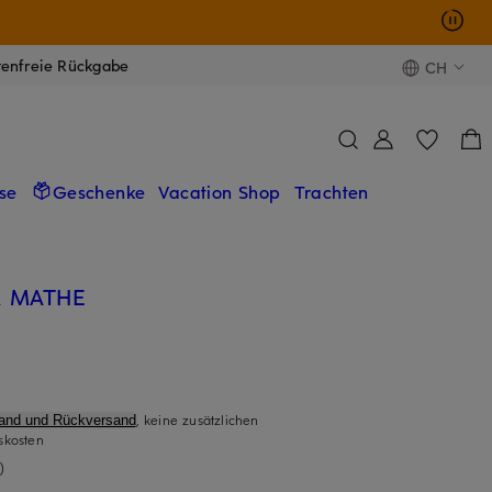
tenfreie Rückgabe
CH
se
Geschenke
Vacation Shop
Trachten
A MATHE
, keine zusätzlichen
sand und Rückversand
skosten
)