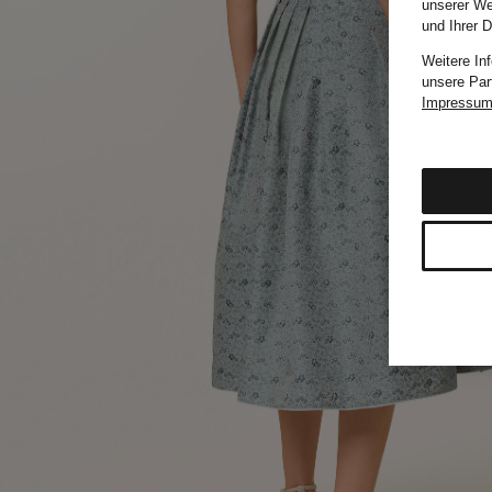
unserer We
und Ihrer 
Weitere In
unsere Par
Impressu