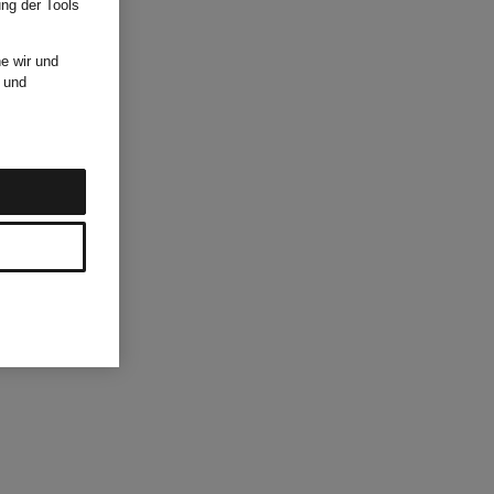
ung der Tools
e wir und
und