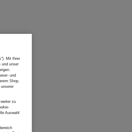
). Mit Ihrer
s und unser
eigen.
wser- und
nserem Shop,
 unserer
.
 weiter zu
ookie-
elle Auswahl
bereich