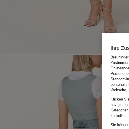
Ihre Zu
Breuninger
Zustimmung
Onlineange
Personenbe
Standort-I
personalis
Webseite, 
Klicken Si
navigieren;
Kategorien
zu treffen.
Sie können