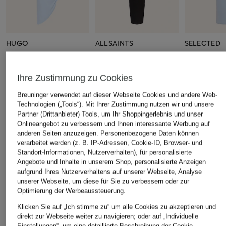
HUGO
ALLSAINTS
SELECTED
Kleid KUZELLA
Jerseykleid KATARINA
Abendkleid 
CHF 165
CHF 90
CHF 229
Ihre Zustimmung zu Cookies
Ursprünglich:
CHF 279
Breuninger verwendet auf dieser Webseite Cookies und andere Web-
Technologien („Tools“). Mit Ihrer Zustimmung nutzen wir und unsere
Partner (Drittanbieter) Tools, um Ihr Shoppingerlebnis und unser
ÄHNLICHE ARTIKEL ENTDECKEN
Onlineangebot zu verbessern und Ihnen interessante Werbung auf
anderen Seiten anzuzeigen. Personenbezogene Daten können
verarbeitet werden (z. B. IP-Adressen, Cookie-ID, Browser- und
Standort-Informationen, Nutzerverhalten), für personalisierte
Angebote und Inhalte in unserem Shop, personalisierte Anzeigen
aufgrund Ihres Nutzerverhaltens auf unserer Webseite, Analyse
unserer Webseite, um diese für Sie zu verbessern oder zur
Optimierung der Werbeaussteuerung.
Klicken Sie auf „Ich stimme zu“ um alle Cookies zu akzeptieren und
direkt zur Webseite weiter zu navigieren; oder auf „Individuelle
Einstellungen“, um eine detaillierte Beschreibung der Cookie-