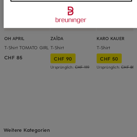
OH APRIL
ZAÍDA
KARO KAUER
T-Shirt TOMATO GIRL
T-Shirt
T-Shirt
CHF 85
CHF 90
CHF 50
Ursprünglich:
CHF 119
Ursprünglich:
CHF 85
Weitere Kategorien