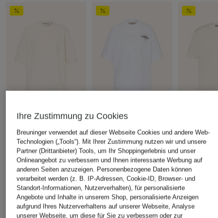
Ihre Zustimmung zu Cookies
ALLSAINTS
ALLSAINTS
ALLSAINTS
Breuninger verwendet auf dieser Webseite Cookies und andere Web-
T-Shirt INSIGNIA ETTA
T-Shirt PENTACLE ETTA
Oversized-
Technologien („Tools“). Mit Ihrer Zustimmung nutzen wir und unsere
ETTA
CHF 55
CHF 55
Partner (Drittanbieter) Tools, um Ihr Shoppingerlebnis und unser
CHF 40
Ursprünglich:
CHF 92
Ursprünglich:
CHF 92
Onlineangebot zu verbessern und Ihnen interessante Werbung auf
anderen Seiten anzuzeigen. Personenbezogene Daten können
Ursprünglich:
verarbeitet werden (z. B. IP-Adressen, Cookie-ID, Browser- und
Standort-Informationen, Nutzerverhalten), für personalisierte
Angebote und Inhalte in unserem Shop, personalisierte Anzeigen
ÄHNLICHE ARTIKEL ENTDECKEN
aufgrund Ihres Nutzerverhaltens auf unserer Webseite, Analyse
unserer Webseite, um diese für Sie zu verbessern oder zur