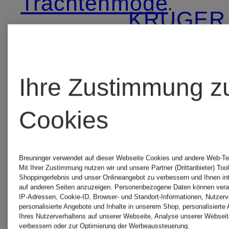
Trachtenmode
KRÜGER
anno domini
Dirndl &
Trachtenmode
Trachten
Ihre Zustimmung z
Cookies
CocoVero
LIMBER
Breuninger verwendet auf dieser Webseite Cookies und andere Web-Tec
Trachtenmode
Dirndl &
Mit Ihrer Zustimmung nutzen wir und unsere Partner (Drittanbieter) Too
Shoppingerlebnis und unser Onlineangebot zu verbessern und Ihnen i
auf anderen Seiten anzuzeigen. Personenbezogene Daten können verar
Trachten
IP-Adressen, Cookie-ID, Browser- und Standort-Informationen, Nutzerve
personalisierte Angebote und Inhalte in unserem Shop, personalisierte
Gottseidank
Ihres Nutzerverhaltens auf unserer Webseite, Analyse unserer Webseit
verbessern oder zur Optimierung der Werbeaussteuerung.