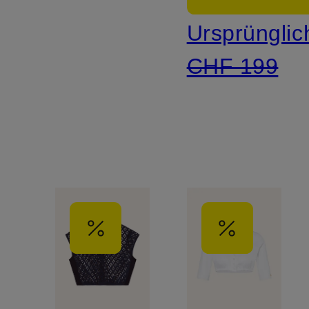
Lochspitze
Ursprünglic
und mit
CHF 199
3/4-
Arm