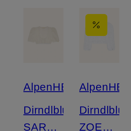
AlpenHERZ
AlpenHE
Dirndlbluse
Dirndlblu
SARAH
ZOE