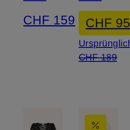
mit
aus
CHF 159
CHF 9
Seide
Spitze
Ursprünglic
CHF 189