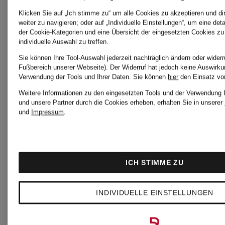
Trachtenmode
Spieth &
Klicken Sie auf „Ich stimme zu“ um alle Cookies zu akzeptieren und di
weiter zu navigieren; oder auf „Individuelle Einstellungen“, um eine det
der Cookie-Kategorien und eine Übersicht der eingesetzten Cookies zu
individuelle Auswahl zu treffen.
Wensky
Sie können Ihre Tool-Auswahl jederzeit nachträglich ändern oder widerr
Grasegger
Fußbereich unserer Webseite). Der Widerruf hat jedoch keine Auswirkun
Trachten
Verwendung der Tools und Ihrer Daten.
Sie können
hier
den Einsatz vo
Trachtenmode
Weitere Informationen zu den eingesetzten Tools und der Verwendung I
und unsere Partner durch die Cookies erheben, erhalten Sie in unserer
und
Impressum
.
WALDOR
Heimatglück
Dirndlblu
ICH STIMME ZU
Tracht
INDIVIDUELLE EINSTELLUNGEN