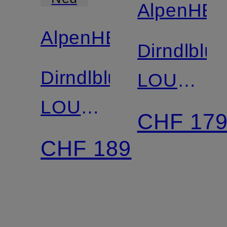
AlpenHE
AlpenHERZ
Dirndlblu
Dirndlbluse
LOU
LOU
aus
CHF 17
mit 3/4-
Lochspitz
CHF 189
Arm