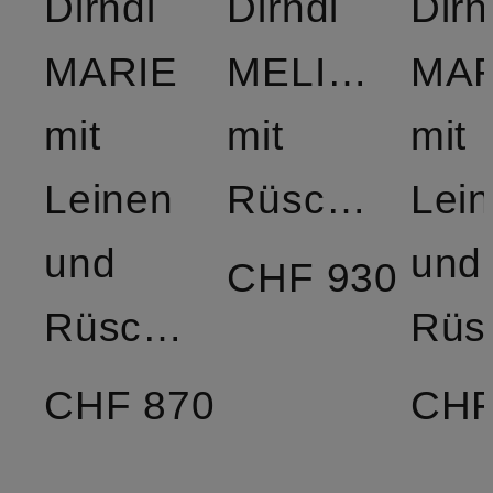
Dirndl
Dirndl
Dirn
MARIE
MELISSA
MAR
mit
mit
mit
Leinen
Rüschen
Lei
und
und
CHF 930
Rüschen
CHF 870
CHF