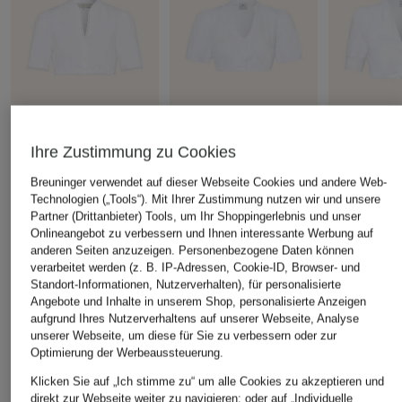
Ihre Zustimmung zu Cookies
Johann & Johanna
Hammerschmid
Hammersch
Dirndlbluse mit Spitze
Dirndlbluse HANNE
Dirndlbluse
Breuninger verwendet auf dieser Webseite Cookies und andere Web-
Spitze
Technologien („Tools“). Mit Ihrer Zustimmung nutzen wir und unsere
CHF 129
CHF 35
Partner (Drittanbieter) Tools, um Ihr Shoppingerlebnis und unser
CHF 109
Onlineangebot zu verbessern und Ihnen interessante Werbung auf
anderen Seiten anzuzeigen. Personenbezogene Daten können
verarbeitet werden (z. B. IP-Adressen, Cookie-ID, Browser- und
Standort-Informationen, Nutzerverhalten), für personalisierte
ÄHNLICHE ARTIKEL ENTDECKEN
Angebote und Inhalte in unserem Shop, personalisierte Anzeigen
aufgrund Ihres Nutzerverhaltens auf unserer Webseite, Analyse
unserer Webseite, um diese für Sie zu verbessern oder zur
Optimierung der Werbeaussteuerung.
Klicken Sie auf „Ich stimme zu“ um alle Cookies zu akzeptieren und
direkt zur Webseite weiter zu navigieren; oder auf „Individuelle