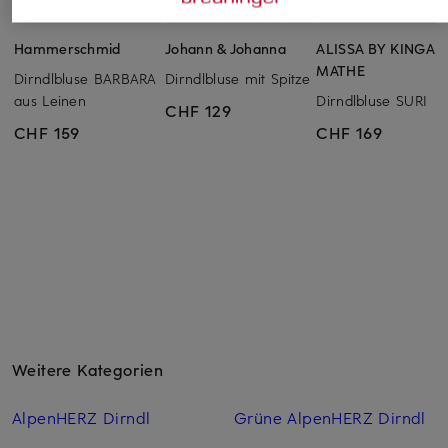
Hammerschmid
Johann & Johanna
ALISSA BY KINGA
MATHE
Dirndlbluse BARBARA
Dirndlbluse mit Spitze
aus Leinen
Dirndlbluse SURI
CHF 129
CHF 159
CHF 169
Weitere Kategorien
AlpenHERZ Dirndl
Grüne AlpenHERZ Dirndl