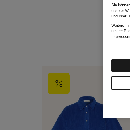
Sie können
unserer We
und Ihrer 
Weitere In
unsere Par
Impressu