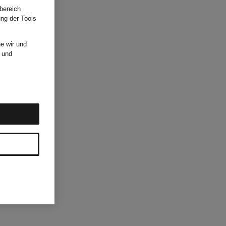
bereich
ung der Tools
e wir und
und