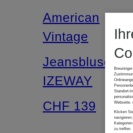
American
Ih
Vintage
Co
Jeansbluse
Breuninger
Zustimmung
IZEWAY
Onlineange
Personenbe
Standort-I
personalis
CHF 139
Webseite, 
Klicken Si
navigieren;
Kategorien
zu treffen.