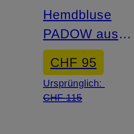
Hemdbluse
PADOW aus
Cord
CHF 95
Ursprünglich:
CHF 115