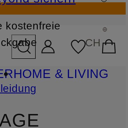
 kostenfreie
FELD ÜBERSPRINGEN
ckgabe
CH
ER
HOME & LIVING
leidung
TAGE