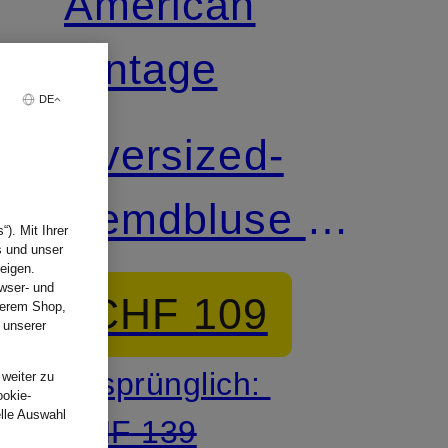
American
Vintage
DE
Oversized-
Hemdbluse mit
). Mit Ihrer
s und unser
3/4-Arm
eigen.
wser- und
CHF 109
nserem Shop,
 unserer
.
Ursprünglich:
 weiter zu
ookie-
elle Auswahl
CHF 139