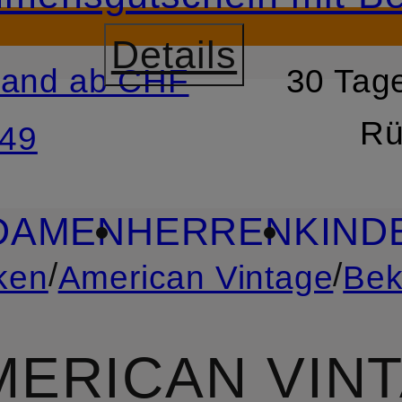
Details
sand ab CHF
30 Tage
RSPRINGEN
ZUM SUCH
Rü
49
DAMEN
HERREN
KIND
/
/
ken
American Vintage
Bek
MERICAN VIN