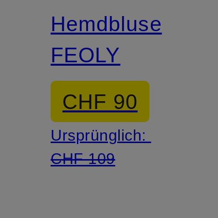
Hemdbluse
FEOLY
CHF 90
Ursprünglich:
CHF 109