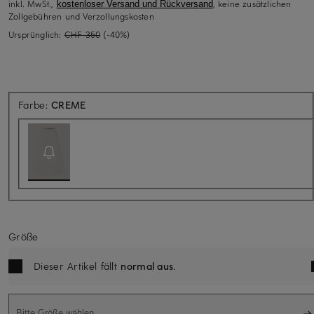
inkl. MwSt.,
, keine zusätzlichen
kostenloser Versand und Rückversand
Zollgebühren und Verzollungskosten
Ursprünglich:
CHF 350
(-40%)
Aktuell nicht verfügbar
Farbe:
CREME
Größe
Dieser Artikel fällt
normal aus
.
Bitte Größe wählen