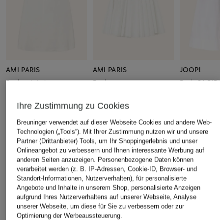
AMI PARIS
AMI PARIS
JOOP!
Rock mit Leinen
Rock
Rock SAGIR
CHF 370
CHF 330
CHF 229
Ihre Zustimmung zu Cookies
Ursprünglich:
CHF 520
Ursprünglich:
CHF 630
Ursprünglich:
Breuninger verwendet auf dieser Webseite Cookies und andere Web-
Technologien („Tools“). Mit Ihrer Zustimmung nutzen wir und unsere
Partner (Drittanbieter) Tools, um Ihr Shoppingerlebnis und unser
ÄHNLICHE ARTIKEL ENTDECKEN
Onlineangebot zu verbessern und Ihnen interessante Werbung auf
anderen Seiten anzuzeigen. Personenbezogene Daten können
verarbeitet werden (z. B. IP-Adressen, Cookie-ID, Browser- und
Standort-Informationen, Nutzerverhalten), für personalisierte
Angebote und Inhalte in unserem Shop, personalisierte Anzeigen
aufgrund Ihres Nutzerverhaltens auf unserer Webseite, Analyse
unserer Webseite, um diese für Sie zu verbessern oder zur
Optimierung der Werbeaussteuerung.