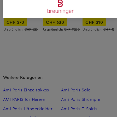
AMI PARIS
JIL SANDER
AMI PARIS
Rock mit Leinen
Strickrock
Jeansrock
CHF 370
CHF 630
CHF 310
Ursprünglich:
CHF 520
Ursprünglich:
CHF 1'260
Ursprünglich:
CHF 420
Weitere Kategorien
Ami Paris Einzelsakkos
Ami Paris Sale
AMI PARIS für Herren
Ami Paris Strümpfe
Ami Paris Hängerkleider
Ami Paris T-Shirts