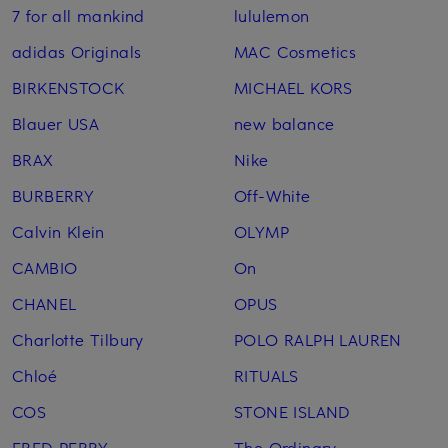
7 for all mankind
lululemon
adidas Originals
MAC Cosmetics
BIRKENSTOCK
MICHAEL KORS
Blauer USA
new balance
BRAX
Nike
BURBERRY
Off-White
Calvin Klein
OLYMP
CAMBIO
On
CHANEL
OPUS
Charlotte Tilbury
POLO RALPH LAUREN
Chloé
RITUALS
COS
STONE ISLAND
FRED PERRY
The Ordinary.