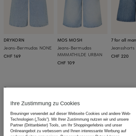
DRYKORN
MOS MOSH
7 for all ma
Jeans-Bermudas NONE
Jeans-Bermudas
Jeansshorts
MMMATHILDE URBAN
CHF 169
CHF 220
CHF 109
ÄHNLICHE ARTIKEL ENTDECKEN
Ihre Zustimmung zu Cookies
Breuninger verwendet auf dieser Webseite Cookies und andere Web-
Technologien („Tools“). Mit Ihrer Zustimmung nutzen wir und unsere
Partner (Drittanbieter) Tools, um Ihr Shoppingerlebnis und unser
Onlineangebot zu verbessern und Ihnen interessante Werbung auf