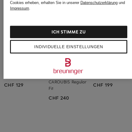
Cookies erheben, erhalten Sie in unserer
Datenschutzerklärung
und
Impressum
.
ICH STIMME ZU
INDIVIDUELLE EINSTELLUNGEN
PROFUOMO
VILEBREQUIN
OLYMP SIGNATUR
Hemd Slim Fit
Leinenhemd
Flanellhemd casual 
CAROUBIS Regular
CHF 129
CHF 199
Fit
CHF 240