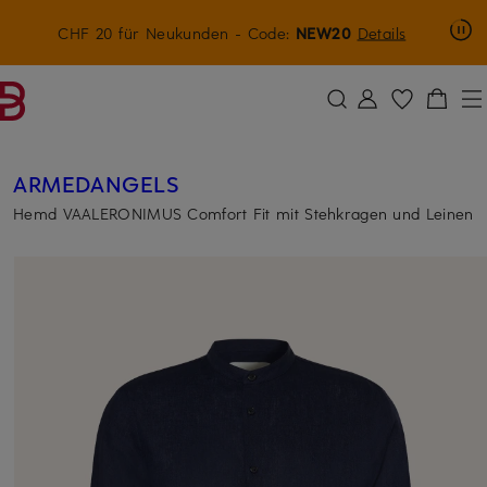
CHF 15-Willkommensgutschein mit Beyond sichern
CHF 20 für Neukunden
- Code:
NEW20
Details
ZUM HAUPTINHALT ÜBERSPRINGEN
ZUM SUCHFELD ÜBERSPRINGE
ARMEDANGELS
Hemd VAALERONIMUS Comfort Fit mit Stehkragen und Leinen