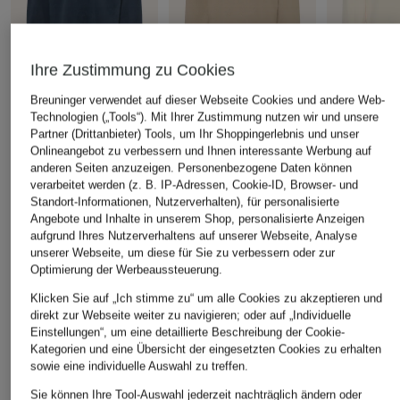
Ihre Zustimmung zu Cookies
Breuninger verwendet auf dieser Webseite Cookies und andere Web-
ARMEDANGELS
AMI PARIS
ARMEDANG
Technologien („Tools“). Mit Ihrer Zustimmung nutzen wir und unsere
Sweatshirt ICONIC Å
Sweatshirt
Sweatshirt
Partner (Drittanbieter) Tools, um Ihr Shoppingerlebnis und unser
Onlineangebot zu verbessern und Ihnen interessante Werbung auf
CHF 129
CHF 230
CHF 90
anderen Seiten anzuzeigen. Personenbezogene Daten können
Ursprünglich:
CHF 320
Ursprünglich:
verarbeitet werden (z. B. IP-Adressen, Cookie-ID, Browser- und
Standort-Informationen, Nutzerverhalten), für personalisierte
Angebote und Inhalte in unserem Shop, personalisierte Anzeigen
aufgrund Ihres Nutzerverhaltens auf unserer Webseite, Analyse
ÄHNLICHE ARTIKEL ENTDECKEN
unserer Webseite, um diese für Sie zu verbessern oder zur
Optimierung der Werbeaussteuerung.
Klicken Sie auf „Ich stimme zu“ um alle Cookies zu akzeptieren und
direkt zur Webseite weiter zu navigieren; oder auf „Individuelle
Einstellungen“, um eine detaillierte Beschreibung der Cookie-
Kategorien und eine Übersicht der eingesetzten Cookies zu erhalten
sowie eine individuelle Auswahl zu treffen.
Sie können Ihre Tool-Auswahl jederzeit nachträglich ändern oder