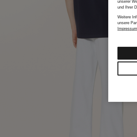
unserer We
und Ihrer 
Weitere In
unsere Par
Impressu