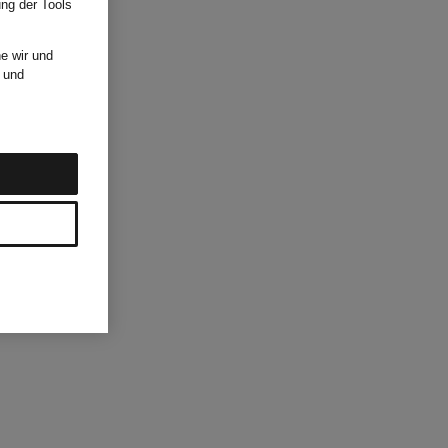
ung der Tools
e wir und
und