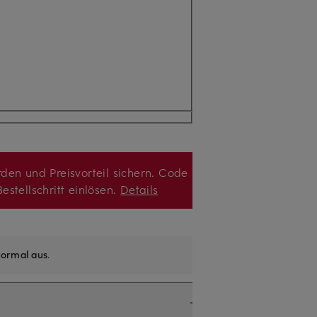
den und Preisvorteil sichern. Code
estellschritt einlösen.
Details
ormal aus
.