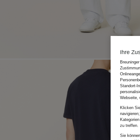
Ihre Zu
Breuninger
Zustimmung
Onlineange
Personenbe
Standort-I
personalis
Webseite, 
Klicken Si
navigieren;
Kategorien
zu treffen.
Sie können