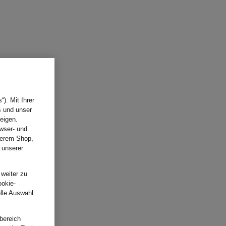
). Mit Ihrer
s und unser
eigen.
wser- und
nserem Shop,
 unserer
.
 weiter zu
ookie-
elle Auswahl
bereich