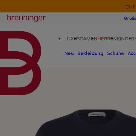
CHF 
ZUM HAUPTINHALT ÜBERSPRINGEN
ZUM SUCHFELD ÜBERSPRINGE
Breuninger
Grati
LUXUS
DAMEN
HERREN
KINDER
Neu
Bekleidung
Schuhe
Acc