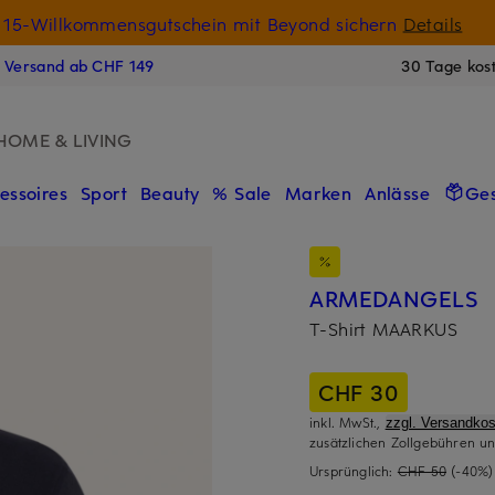
15-Willkommensgutschein mit Beyond sichern
Details
N
s Versand ab CHF 149
30 Tage kos
HOME & LIVING
essoires
Sport
Beauty
% Sale
Marken
Anlässe
Ge
ARMEDANGELS
T-Shirt MAARKUS
CHF 30
inkl. MwSt.,
zzgl. Versandkos
zusätzlichen Zollgebühren un
Ursprünglich:
CHF 50
(-40%)