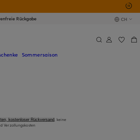
tenfreie Rückgabe
CH
schenke
Sommersaison
, keine
ten, kostenloser Rückversand
d Verzollungskosten