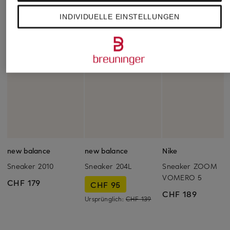
INDIVIDUELLE EINSTELLUNGEN
new balance
new balance
Nike
Sneaker 2010
Sneaker 204L
Sneaker ZOOM
VOMERO 5
CHF 179
CHF 95
CHF 189
Ursprünglich:
CHF 139