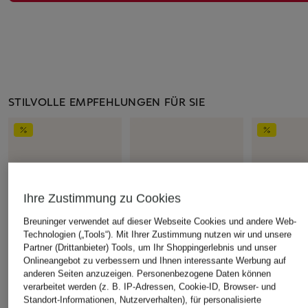
STILVOLLE EMPFEHLUNGEN FÜR SIE
Ihre Zustimmung zu Cookies
Breuninger verwendet auf dieser Webseite Cookies und andere Web-
Technologien („Tools“). Mit Ihrer Zustimmung nutzen wir und unsere
Partner (Drittanbieter) Tools, um Ihr Shoppingerlebnis und unser
Onlineangebot zu verbessern und Ihnen interessante Werbung auf
anderen Seiten anzuzeigen. Personenbezogene Daten können
ASICS
ASICS
ASICS
verarbeitet werden (z. B. IP-Adressen, Cookie-ID, Browser- und
Standort-Informationen, Nutzerverhalten), für personalisierte
Sneaker GEL-NYC
Sneaker GEL-NYC
Sneaker G