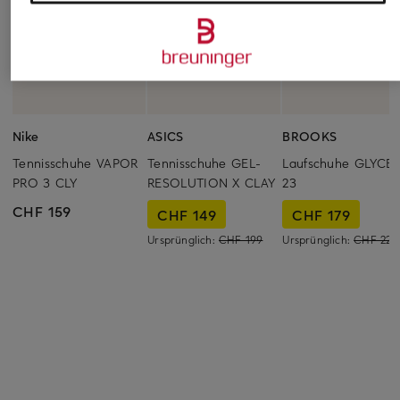
Nike
ASICS
BROOKS
Tennisschuhe VAPOR
Tennisschuhe GEL-
Laufschuhe GLYCER
PRO 3 CLY
RESOLUTION X CLAY
23
CHF 159
CHF 149
CHF 179
Ursprünglich:
CHF 199
Ursprünglich:
CHF 229