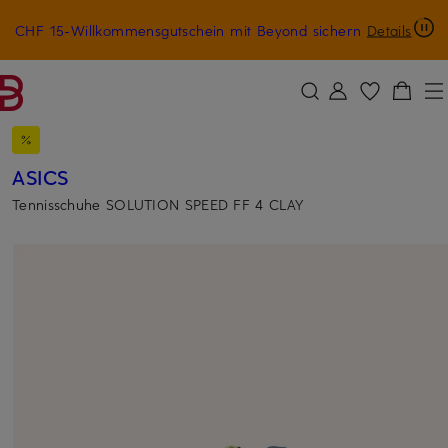
CHF 15-Willkommensgutschein mit Beyond sichern
Details
ZUM HAUPTINHALT ÜBERSPRINGEN
ZUM SUCHFELD ÜBERSPRINGE
ASICS
Tennisschuhe SOLUTION SPEED FF 4 CLAY