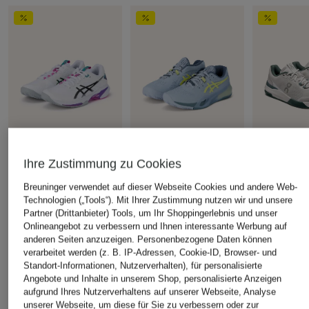
Ihre Zustimmung zu Cookies
ASICS
ASICS
On
Breuninger verwendet auf dieser Webseite Cookies und andere Web-
Tennisschuhe
Tennisschuhe GEL-
Tennisschu
Technologien („Tools“). Mit Ihrer Zustimmung nutzen wir und unsere
SOLUTION SPEED FF 4
RESOLUTION X CLAY
ROGER ADV
Partner (Drittanbieter) Tools, um Ihr Shoppingerlebnis und unser
CLAY
PRO
Onlineangebot zu verbessern und Ihnen interessante Werbung auf
CHF 149
anderen Seiten anzuzeigen. Personenbezogene Daten können
CHF 119
CHF 149
Ursprünglich:
CHF 199
verarbeitet werden (z. B. IP-Adressen, Cookie-ID, Browser- und
Ursprünglich:
CHF 199
Ursprünglich:
Standort-Informationen, Nutzerverhalten), für personalisierte
Angebote und Inhalte in unserem Shop, personalisierte Anzeigen
aufgrund Ihres Nutzerverhaltens auf unserer Webseite, Analyse
ÄHNLICHE ARTIKEL ENTDECKEN
unserer Webseite, um diese für Sie zu verbessern oder zur