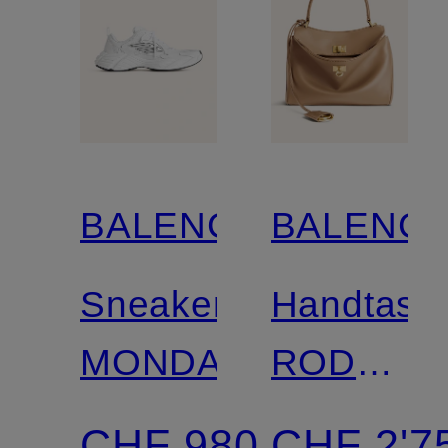
BALENCIAGA
BALENCI
Sneaker
Handtasc
MONDAY
RODEO
MINI
CHF 980
CHF 2'7