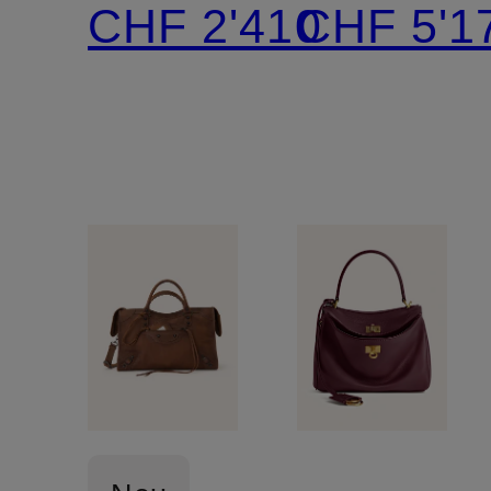
CHF 2'410
CHF 5'1
LARGE
mit
Nieten