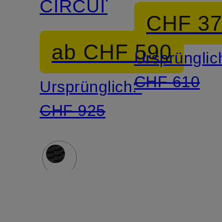
CIRCUIT
CHF 3
ab CHF 590
Ursprünglic
CHF 610
Ursprünglich:
CHF 925