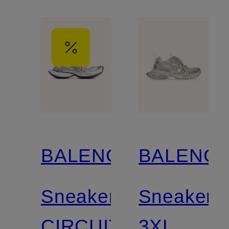
BALENCIAGA
BALENCI
Sneaker
Sneaker
CIRCUIT
3XL