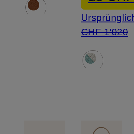
Ursprünglic
CHF 1'020