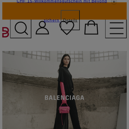
CHF 15-Willkommensgutschein mit Beyond
sichern
Details
ZUM HAUPTINHALT ÜBE