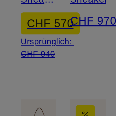
SPEED
CHF 97
CHF 570
2.0
Ursprünglich:
CHF 940