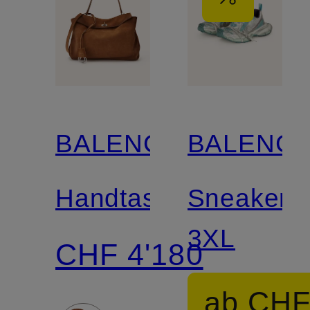
BALENCIAGA
BALENCI
Handtasche
Sneaker
3XL
CHF 4'180
ab CHF