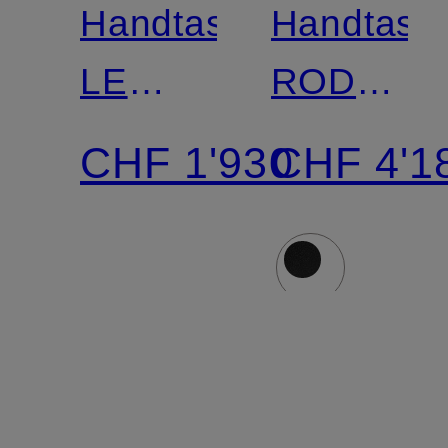
Handtasche
Handtasc
LE
RODEO
CITY
MEDIUM
CHF 1'930
CHF 4'1
MINI