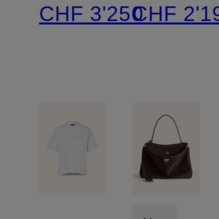
SMALL
CITY
CHF 3'250
CHF 2'1
BAG
SMALL