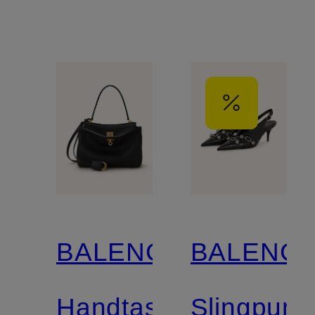
BALENCIAGA
BALENCI
Handtasche
Slingpum