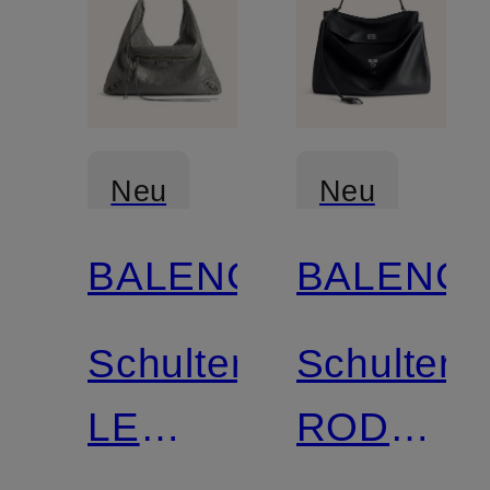
Neu
Neu
BALENCIAGA
BALENCI
Schultertasche
Schultert
LE
RODEO
CITY
LARGE