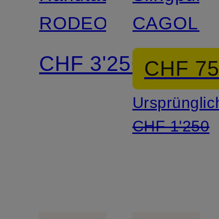
RODEO
CAGOLE
CHF 3'250
CHF 7
Ursprünglic
CHF 1'250