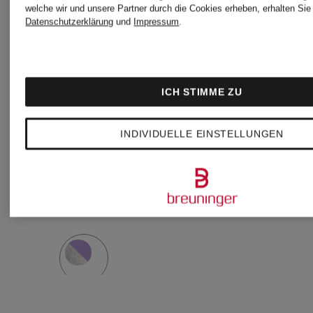
Sneaker
Handtasc
welche wir und unsere Partner durch die Cookies erheben, erhalten Sie 
Datenschutzerklärung
und
Impressum
.
3XL
LE
CITY
CHF 2'3
ICH STIMME ZU
CHF 720
BAG
INDIVIDUELLE EINSTELLUNGEN
Ursprünglich:
SMALL
CHF 1'020