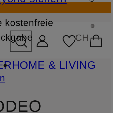
 kostenfreie
FELD ÜBERSPRINGEN
ckgabe
CH
ER
HOME & LIVING
en
ODEO