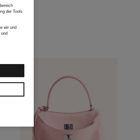
bereich
ung der Tools
e wir und
und