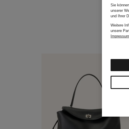
Sie können
unserer We
und Ihrer 
Weitere In
unsere Par
Impressu