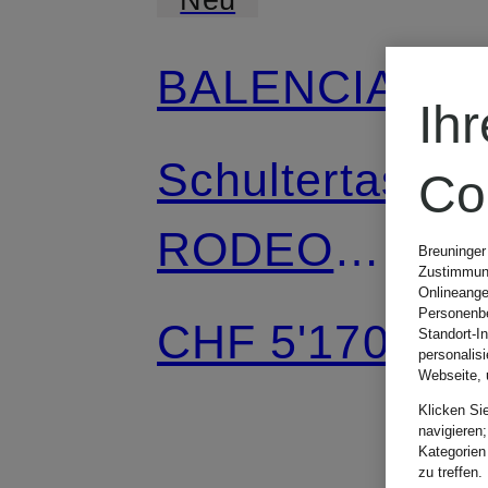
BALENCIAGA
Ih
Schultertasche
Co
RODEO
Breuninger
Zustimmung
Onlineange
LARGE
Personenbe
CHF 5'170
Standort-I
personalis
Webseite, 
Klicken Si
navigieren;
Kategorien
zu treffen.