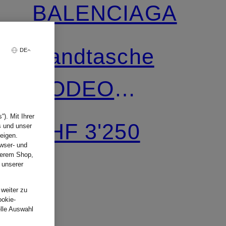
BALENCIAGA
Handtasche
DE
RODEO
SMALL
). Mit Ihrer
CHF 3'250
s und unser
eigen.
wser- und
nserem Shop,
 unserer
.
 weiter zu
ookie-
elle Auswahl