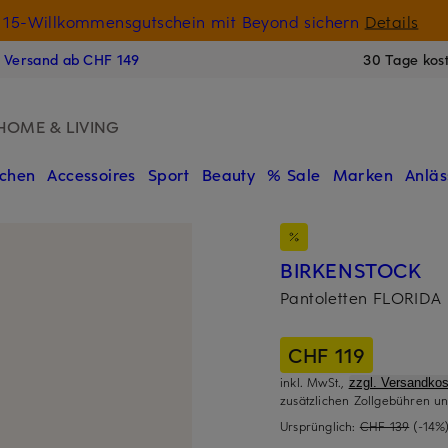
15-Willkommensgutschein mit Beyond sichern
Details
N
s Versand ab CHF 149
30 Tage kos
HOME & LIVING
chen
Accessoires
Sport
Beauty
% Sale
Marken
Anläs
BIRKENSTOCK
Pantoletten FLORIDA
CHF 119
inkl. MwSt.,
zzgl. Versandkos
zusätzlichen Zollgebühren un
Ursprünglich:
CHF 139
(-14%