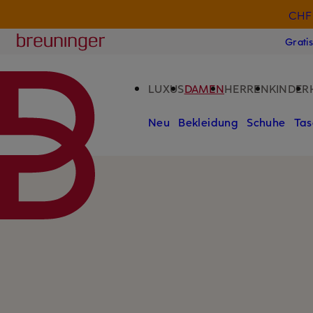
CHF 
ZUM HAUPTINHALT ÜBERSPRINGEN
ZUM SUCHFELD ÜBERSPRINGE
Breuninger
Grati
LUXUS
DAMEN
HERREN
KINDER
Neu
Bekleidung
Schuhe
Tas