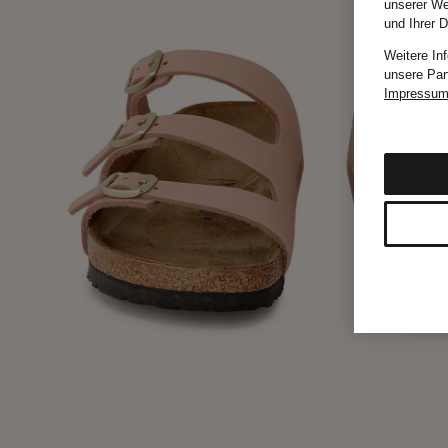
unserer We
und Ihrer 
Weitere In
unsere Par
Impressu