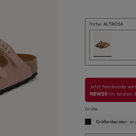
Farbe:
ALTROSA
Jetzt Neukunde wer
NEW20
im letzten B
Größe
Größenberater
: so