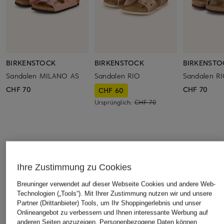
BIRKENSTOCK
BIRKENSTOCK
BIRKENSTO
Sandalen MILANO AS
Sandalen RIO
Sandalen R
CHF 70
CHF 70
CHF 60
Ursprünglich:
CHF 70
ÄHNLICHE ARTIKEL ENTDECKEN
Ihre Zustimmung zu Cookies
Breuninger verwendet auf dieser Webseite Cookies und andere Web-
Technologien („Tools“). Mit Ihrer Zustimmung nutzen wir und unsere
Partner (Drittanbieter) Tools, um Ihr Shoppingerlebnis und unser
Onlineangebot zu verbessern und Ihnen interessante Werbung auf
anderen Seiten anzuzeigen. Personenbezogene Daten können