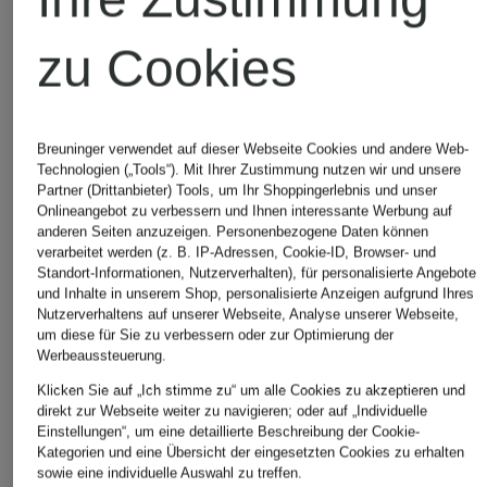
zu Cookies
Breuninger verwendet auf dieser Webseite Cookies und andere Web-
Technologien („Tools“). Mit Ihrer Zustimmung nutzen wir und unsere
Partner (Drittanbieter) Tools, um Ihr Shoppingerlebnis und unser
Onlineangebot zu verbessern und Ihnen interessante Werbung auf
BIRKENSTOCK
Schnürstiefel JACKSON 2.0
anderen Seiten anzuzeigen. Personenbezogene Daten können
CHF 219
verarbeitet werden (z. B. IP-Adressen, Cookie-ID, Browser- und
Ursprünglich:
CHF 249
Standort-Informationen, Nutzerverhalten), für personalisierte Angebote
und Inhalte in unserem Shop, personalisierte Anzeigen aufgrund Ihres
Nutzerverhaltens auf unserer Webseite, Analyse unserer Webseite,
um diese für Sie zu verbessern oder zur Optimierung der
CHF 219
Werbeaussteuerung.
Ursprünglich:
CHF 249
Verfügbare Größen
Klicken Sie auf „Ich stimme zu“ um alle Cookies zu akzeptieren und
direkt zur Webseite weiter zu navigieren; oder auf „Individuelle
Einstellungen“, um eine detaillierte Beschreibung der Cookie-
Kategorien und eine Übersicht der eingesetzten Cookies zu erhalten
sowie eine individuelle Auswahl zu treffen.