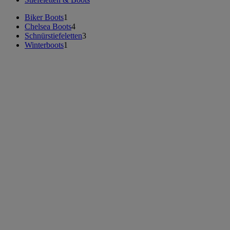
Biker Boots
1
Chelsea Boots
4
Schnürstiefeletten
3
Winterboots
1