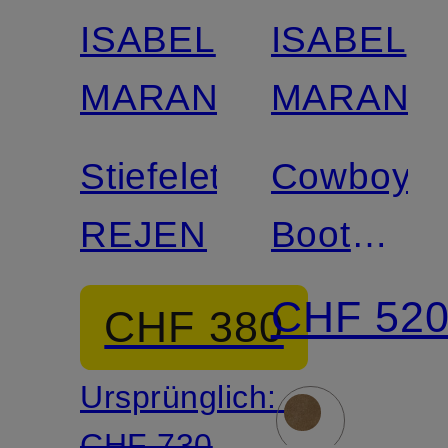
ISABEL
ISABEL
MARANT
MARANT
Stiefeletten
Cowboy
REJEN
Boots
DEWINA
CHF 52
CHF 380
Ursprünglich:
CHF 730