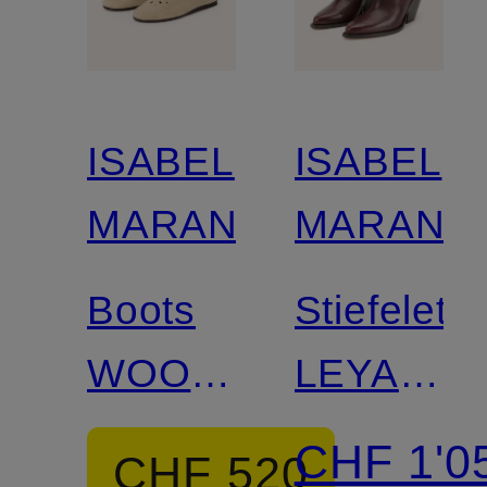
ISABEL
ISABEL
MARANT
MARANT
Boots
Stiefelett
WOOSTA
LEYANE-
mit Cut-
GZ
CHF 1'0
CHF 520