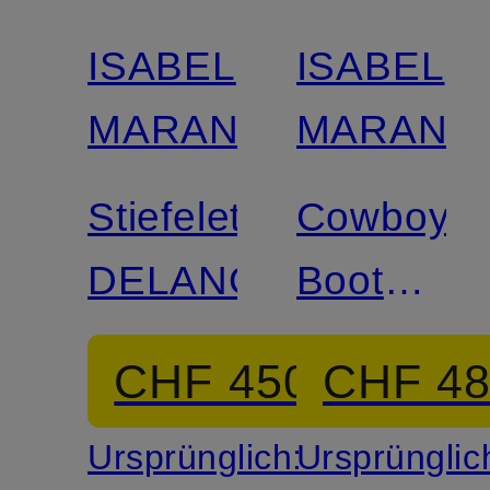
ISABEL
ISABEL
MARANT
MARANT
Stiefeletten
Cowboy
DELANO
Boots
DUERTO
CHF 450
CHF 4
Ursprünglich:
Ursprünglic