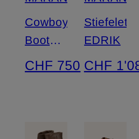
Cowboy
Stiefelett
Boots
EDRIK
DUERTO
CHF 750
CHF 1'0