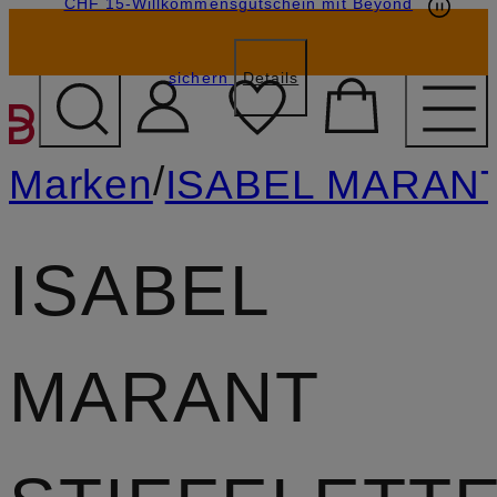
CHF 15-Willkommensgutschein mit Beyond
sichern
Details
ZUM HAUPTINHALT ÜBE
/
Marken
ISABEL MARAN
ISABEL
MARANT