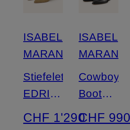
ISABEL
ISABEL
MARANT
MARANT
Stiefeletten
Cowboy
EDRIK
Boots
RINGS
LEYANE
CHF 1'290
CHF 99