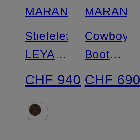
MARANT
MARANT
Stiefeletten
Cowboy-
LEYANE-
Boots
GB
DUERTO
CHF 940
CHF 69