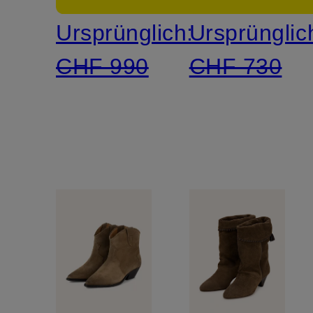
Schmuckperlen
Ursprünglich:
Ursprünglic
CHF 990
CHF 730