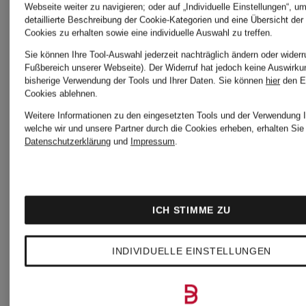
Webseite weiter zu navigieren; oder auf „Individuelle Einstellungen“, u
detaillierte Beschreibung der Cookie-Kategorien und eine Übersicht der
Cookies zu erhalten sowie eine individuelle Auswahl zu treffen.
ISABEL
ISABEL
Sie können Ihre Tool-Auswahl jederzeit nachträglich ändern oder widerr
Fußbereich unserer Webseite). Der Widerruf hat jedoch keine Auswirku
MARANT
MARANT
bisherige Verwendung der Tools und Ihrer Daten.
Sie können
hier
den E
Cookies ablehnen.
Weitere Informationen zu den eingesetzten Tools und der Verwendung I
welche wir und unsere Partner durch die Cookies erheben, erhalten Sie 
Stiefeletten
Stiefelett
Datenschutzerklärung
und
Impressum
.
REJEN
DELANO
ICH STIMME ZU
CHF 520
CHF 4
INDIVIDUELLE EINSTELLUNGEN
Ursprünglich:
Ursprünglic