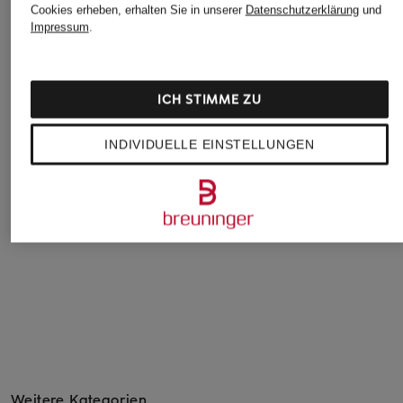
Cookies erheben, erhalten Sie in unserer
Datenschutzerklärung
und
Impressum
.
ICH STIMME ZU
Blauer
Blauer
CANADA GOOSE
Steppjacke CAROLL
Steppjacke CAROLL
Daunenjacke
INDIVIDUELLE EINSTELLUNGEN
CYPRESS
CHF 309
CHF 309
CHF 970
Weitere Kategorien