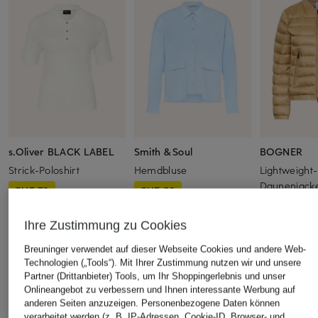
s.Oliver BLACK LABEL
Smith & Soul
BOGNER
Strick-Poloshirt
Hemdbluse
Lightweight-
Daunenjack
CHF 70
CHF 80
CHF 349
Ursprünglich:
CHF 100
Ursprünglich:
CHF 100
Ursprünglich:
Ihre Zustimmung zu Cookies
Breuninger verwendet auf dieser Webseite Cookies und andere Web-
Technologien („Tools“). Mit Ihrer Zustimmung nutzen wir und unsere
ÄHNLICHE ARTIKEL ENTDECKEN
Partner (Drittanbieter) Tools, um Ihr Shoppingerlebnis und unser
Onlineangebot zu verbessern und Ihnen interessante Werbung auf
anderen Seiten anzuzeigen. Personenbezogene Daten können
verarbeitet werden (z. B. IP-Adressen, Cookie-ID, Browser- und