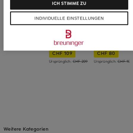
ICH STIMME ZU
INDIVIDUELLE EINSTELLUNGEN
OH APRIL
MAERZ MUENCHEN
monari
Piqué-Poloshirt NOA
Strick-Poloshirt mit
Sweatshirt mit
Leinen
Schmuckperlen
CHF 85
CHF 109
CHF 80
Ursprünglich:
CHF 209
Ursprünglich:
CHF 100
Weitere Kategorien