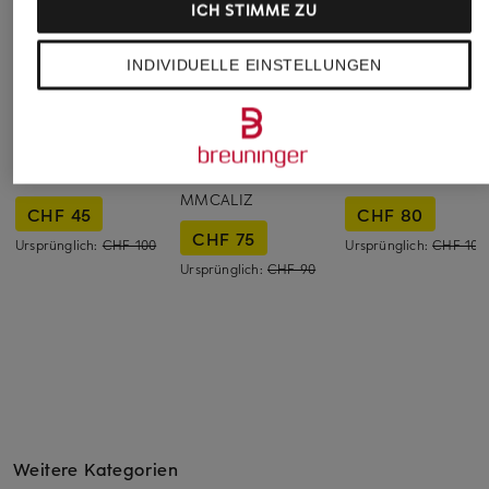
ICH STIMME ZU
INDIVIDUELLE EINSTELLUNGEN
SAMSØE SAMSØE
MOS MOSH
efixelle
T-Shirt SAELLA
Strick-Poloshirt
T-Shirt
MMCALIZ
CHF 45
CHF 80
CHF 75
Ursprünglich:
CHF 100
Ursprünglich:
CHF 109
Ursprünglich:
CHF 90
Weitere Kategorien