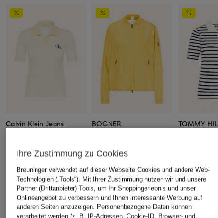
Calvin Klein Jeans
BOGNER
TOMMY HIL
Jersey-Poloshirt
Funktionsjacke ZAFINA-
Piqué-Polosh
2
CHF 30
CHF 80
Ihre Zustimmung zu Cookies
CHF 309
Ursprünglich:
CHF 75
Ursprünglich:
Breuninger verwendet auf dieser Webseite Cookies und andere Web-
Ursprünglich:
CHF 425
Technologien („Tools“). Mit Ihrer Zustimmung nutzen wir und unsere
Partner (Drittanbieter) Tools, um Ihr Shoppingerlebnis und unser
Onlineangebot zu verbessern und Ihnen interessante Werbung auf
ÄHNLICHE ARTIKEL ENTDECKEN
anderen Seiten anzuzeigen. Personenbezogene Daten können
verarbeitet werden (z. B. IP-Adressen, Cookie-ID, Browser- und