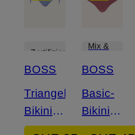
Mix &
Zertifiziert
Match
BOSS
BOSS
Mix &
Match
Triangel-
Basic-
Bikini-
Bikini-
Hose
Hose