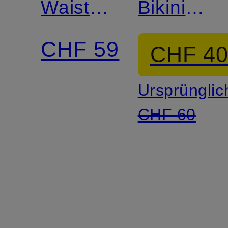
Waist-
Bikini-
Bikini-
Hose
CHF 59
CHF 4
Hose
Ursprünglic
DOUBLE
CHF 60
B