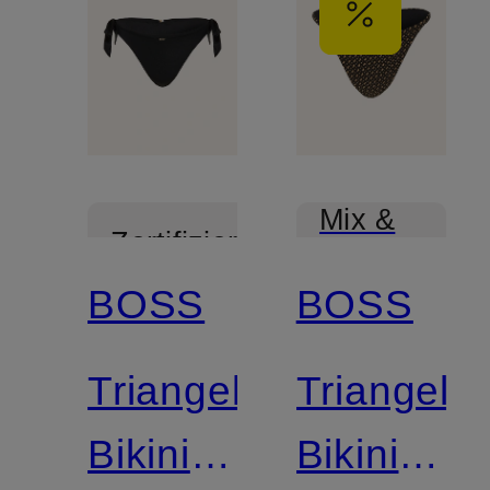
Mix &
Zertifiziert
Match
BOSS
BOSS
Mix &
Match
Triangel-
Triangel-
Bikini-
Bikini-