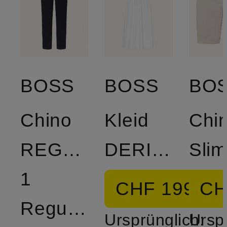
BOSS
BOSS
BO
Chino
Kleid
Chi
REGULAR-
DERICH
Slim
1
CHF 199
CH
Regular
Ursprünglich:
Ursp