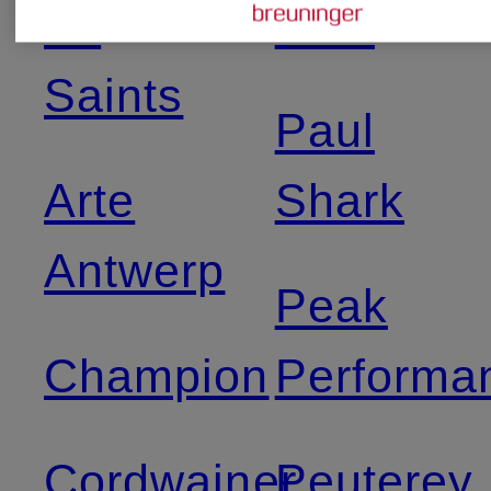
All
Paul
Saints
Paul
Arte
Shark
Antwerp
Peak
Champion
Performa
Cordwainer
Peuterey