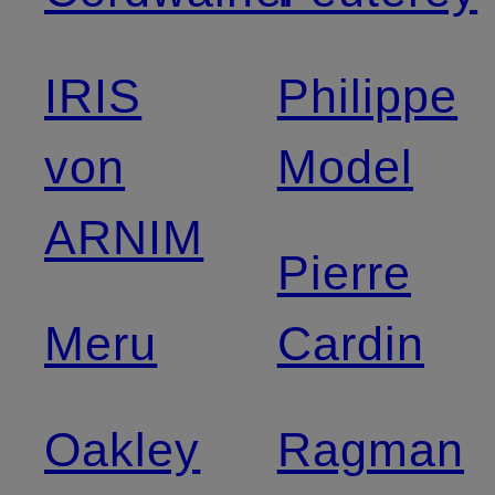
IRIS
Philippe
von
Model
ARNIM
Pierre
Meru
Cardin
Oakley
Ragman