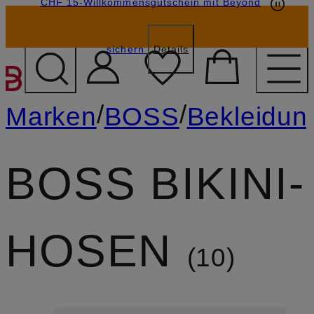
CHF 15-Willkommensgutschein mit Beyond
sichern
Details
ZUM HAUPTINHALT ÜBE
/
/
Marken
BOSS
Bekleidun
BOSS BIKINI-
HOSEN
10