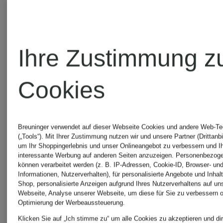
BOSS
BOSS
Pullover
Bügel-
Ihre Zustimmung z
für
BHs
Cookies
Herren
BOSS
Breuninger verwendet auf dieser Webseite Cookies und andere Web-Te
(„Tools“). Mit Ihrer Zustimmung nutzen wir und unsere Partner (Drittanbi
um Ihr Shoppingerlebnis und unser Onlineangebot zu verbessern und I
interessante Werbung auf anderen Seiten anzuzeigen. Personenbezog
DELAWARE
können verarbeitet werden (z. B. IP-Adressen, Cookie-ID, Browser- und
Informationen, Nutzerverhalten), für personalisierte Angebote und Inhal
Shop, personalisierte Anzeigen aufgrund Ihres Nutzerverhaltens auf un
Webseite, Analyse unserer Webseite, um diese für Sie zu verbessern o
Optimierung der Werbeaussteuerung.
BOSS
Klicken Sie auf „Ich stimme zu“ um alle Cookies zu akzeptieren und dir