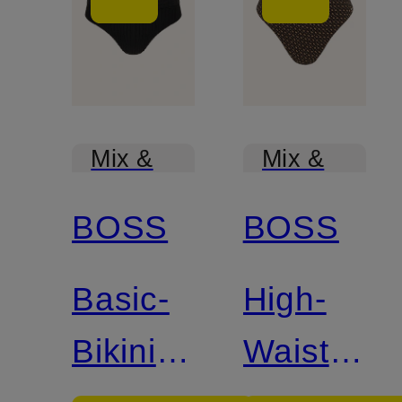
Mix &
Mix &
Match
Match
BOSS
BOSS
Basic-
High-
Bikini-
Waist-