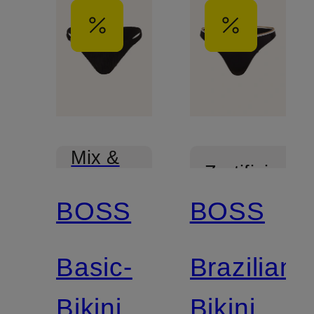
Mix &
Zertifiziert
Match
BOSS
BOSS
Mix &
Match
Basic-
Brazilian-
Bikini-
Bikini-