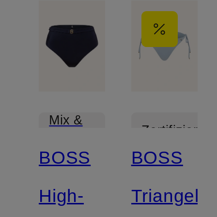
Mix &
Zertifiziert
Match
BOSS
BOSS
High-
Triangel-