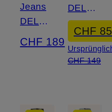
Jeans
DELAWA
DELAWARE
BO
CHF 8
Extra
Slim Fit
CHF 189
Ursprünglic
Slim Fit
CHF 149