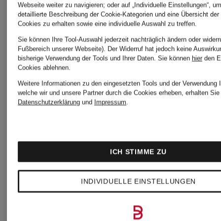
Webseite weiter zu navigieren; oder auf „Individuelle Einstellungen“, u
detaillierte Beschreibung der Cookie-Kategorien und eine Übersicht der
Jeans
Jeans
Cookies zu erhalten sowie eine individuelle Auswahl zu treffen.
Sie können Ihre Tool-Auswahl jederzeit nachträglich ändern oder widerr
DELAWARE
DELAWA
Fußbereich unserer Webseite). Der Widerruf hat jedoch keine Auswirku
bisherige Verwendung der Tools und Ihrer Daten.
Sie können
hier
den E
Cookies ablehnen.
Slim Fit
Slim Fit
Weitere Informationen zu den eingesetzten Tools und der Verwendung I
CHF 60
CHF 1
welche wir und unsere Partner durch die Cookies erheben, erhalten Sie 
Datenschutzerklärung
und
Impressum
.
Ursprünglich:
Ursprünglic
ICH STIMME ZU
CHF 119
CHF 159
INDIVIDUELLE EINSTELLUNGEN