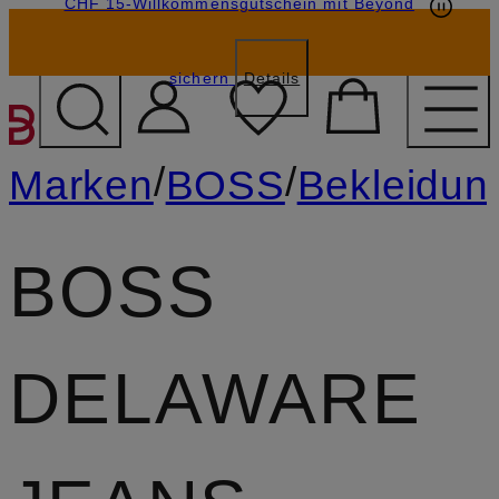
CHF 15-Willkommensgutschein mit Beyond
sichern
Details
ZUM HAUPTINHALT ÜBE
/
/
Marken
BOSS
Bekleidun
BOSS
DELAWARE