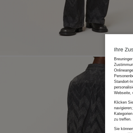
Ihre Zu
Breuninger
Zustimmung
Onlineange
Personenbe
Standort-I
personalis
Webseite, 
Klicken Si
navigieren;
Kategorien
zu treffen.
Sie können