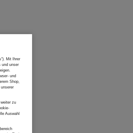
). Mit Ihrer
s und unser
eigen.
wser- und
nserem Shop,
 unserer
.
 weiter zu
ookie-
elle Auswahl
bereich