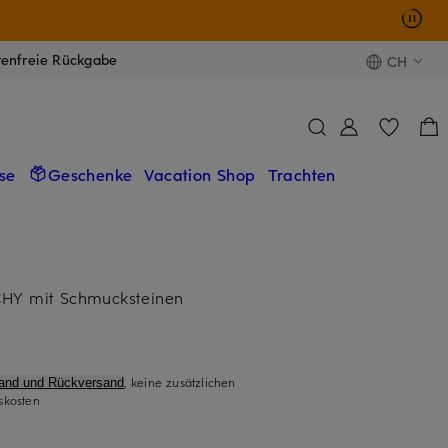
tenfreie Rückgabe
CH
se
Geschenke
Vacation Shop
Trachten
CHY mit Schmucksteinen
, keine zusätzlichen
sand und Rückversand
skosten
)