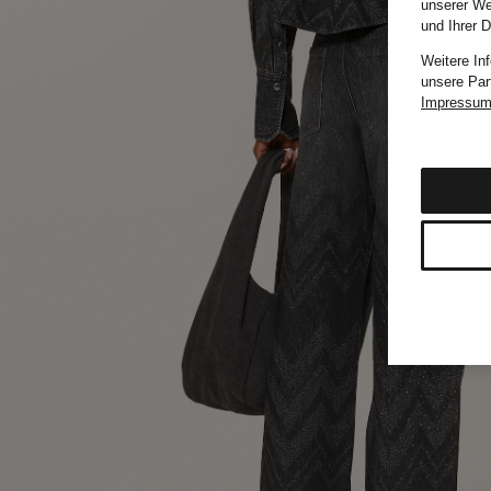
unserer We
und Ihrer 
Weitere In
unsere Par
Impressu