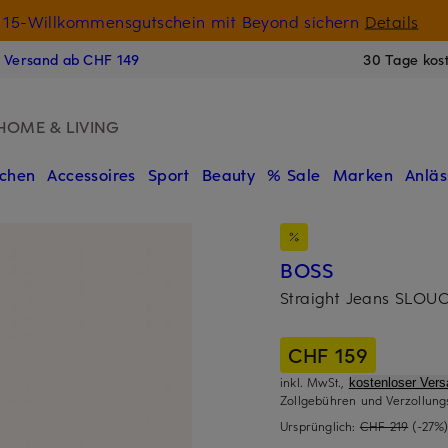
15-Willkommensgutschein mit Beyond sichern
Details
N
s Versand ab CHF 149
30 Tage kos
HOME & LIVING
chen
Accessoires
Sport
Beauty
% Sale
Marken
Anläs
BOSS
Straight Jeans SLOU
CHF 159
inkl. MwSt.,
kostenloser Ver
Zollgebühren und Verzollung
Ursprünglich:
CHF 219
(-27%