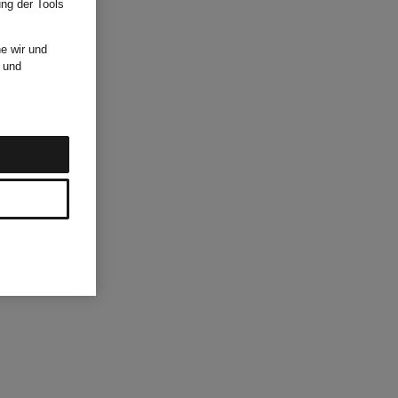
ung der Tools
e wir und
und