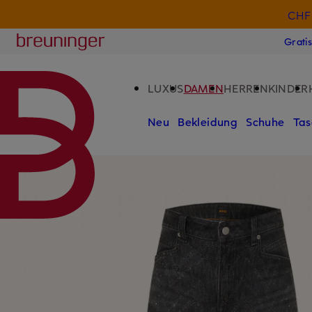
CHF 
ZUM HAUPTINHALT ÜBERSPRINGEN
ZUM SUCHFELD ÜBERSPRINGE
Breuninger
Grati
LUXUS
DAMEN
HERREN
KINDER
Neu
Bekleidung
Schuhe
Tas