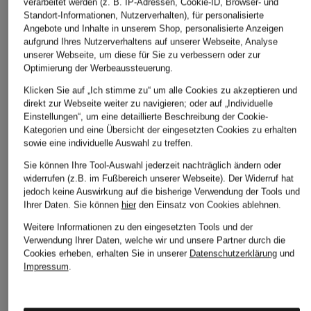
verarbeitet werden (z. B. IP-Adressen, Cookie-ID, Browser- und
Standort-Informationen, Nutzerverhalten), für personalisierte
Angebote und Inhalte in unserem Shop, personalisierte Anzeigen
aufgrund Ihres Nutzerverhaltens auf unserer Webseite, Analyse
unserer Webseite, um diese für Sie zu verbessern oder zur
Optimierung der Werbeaussteuerung.
Klicken Sie auf „Ich stimme zu“ um alle Cookies zu akzeptieren und
direkt zur Webseite weiter zu navigieren; oder auf „Individuelle
Einstellungen“, um eine detaillierte Beschreibung der Cookie-
Kategorien und eine Übersicht der eingesetzten Cookies zu erhalten
sowie eine individuelle Auswahl zu treffen.
Sie können Ihre Tool-Auswahl jederzeit nachträglich ändern oder
widerrufen (z.B. im Fußbereich unserer Webseite). Der Widerruf hat
jedoch keine Auswirkung auf die bisherige Verwendung der Tools und
Ihrer Daten.
Sie können
hier
den Einsatz von Cookies ablehnen.
Weitere Informationen zu den eingesetzten Tools und der
Verwendung Ihrer Daten, welche wir und unsere Partner durch die
Cookies erheben, erhalten Sie in unserer
Datenschutzerklärung
und
Impressum
.
DOLCE & GABBANA
GUCCI
BRUNELLO
CUCINELLI
Sonnenbrille DG2315
Sonnenbrille
GG1042S
Sonnenbrille
CHF 681