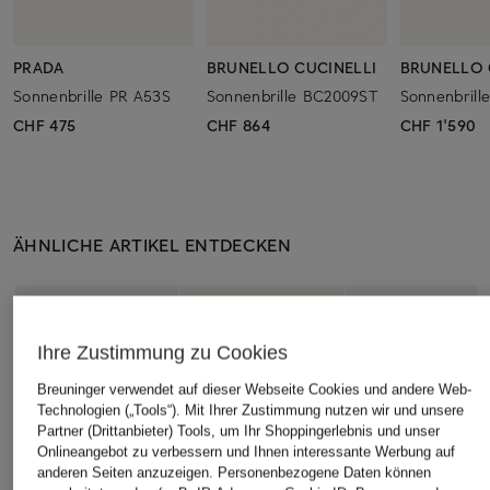
PRADA
BRUNELLO CUCINELLI
BRUNELLO 
Sonnenbrille PR A53S
Sonnenbrille BC2009ST
Sonnenbrill
CHF 475
CHF 864
CHF 1'590
ÄHNLICHE ARTIKEL ENTDECKEN
Ihre Zustimmung zu Cookies
Breuninger verwendet auf dieser Webseite Cookies und andere Web-
Technologien („Tools“). Mit Ihrer Zustimmung nutzen wir und unsere
Partner (Drittanbieter) Tools, um Ihr Shoppingerlebnis und unser
Onlineangebot zu verbessern und Ihnen interessante Werbung auf
anderen Seiten anzuzeigen. Personenbezogene Daten können