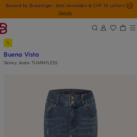
Nur in der App: -10 € auf digitale Geschenkkarten
Beyond by Breuninger: Jetzt anmelden & CHF 15 sichern
ZUM HAUPTINHALT ÜBERSPRINGEN
ZUM SUCHFELD ÜBERSPRINGE
GESCHENK20
Details
Buena Vista
Skinny Jeans TUMMYLESS