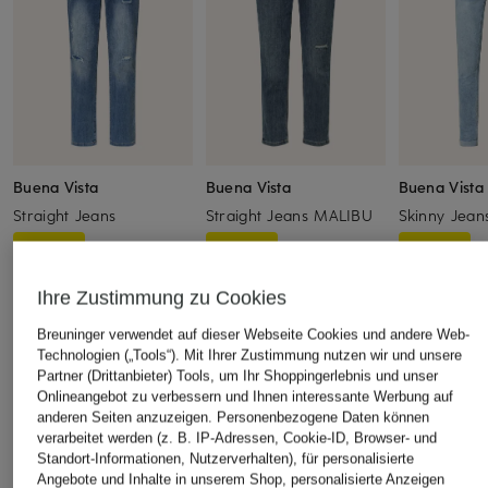
Buena Vista
Buena Vista
Buena Vista
Straight Jeans
Straight Jeans MALIBU
Skinny Jea
CHF 45
CHF 65
CHF 80
Ursprünglich:
CHF 109
Ursprünglich:
CHF 109
Ursprünglich:
Ihre Zustimmung zu Cookies
Breuninger verwendet auf dieser Webseite Cookies und andere Web-
Technologien („Tools“). Mit Ihrer Zustimmung nutzen wir und unsere
ÄHNLICHE ARTIKEL ENTDECKEN
Partner (Drittanbieter) Tools, um Ihr Shoppingerlebnis und unser
Onlineangebot zu verbessern und Ihnen interessante Werbung auf
anderen Seiten anzuzeigen. Personenbezogene Daten können
verarbeitet werden (z. B. IP-Adressen, Cookie-ID, Browser- und
Standort-Informationen, Nutzerverhalten), für personalisierte
Angebote und Inhalte in unserem Shop, personalisierte Anzeigen