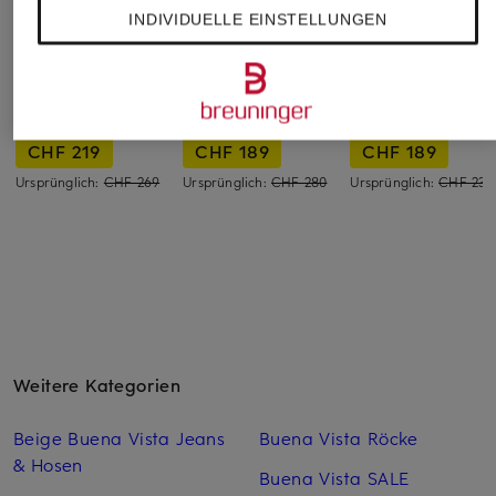
INDIVIDUELLE EINSTELLUNGEN
7 for all mankind
7 for all mankind
LAUREN RALPH
LAUREN
Skinny Jeans
Skinny Jeans
RELAXED SKINNY
RELAXED SKINNY
Cropped Jeans
CHF 219
CHF 189
CHF 189
Ursprünglich:
CHF 269
Ursprünglich:
CHF 280
Ursprünglich:
CHF 230
Weitere Kategorien
Beige Buena Vista Jeans
Buena Vista Röcke
& Hosen
Buena Vista SALE