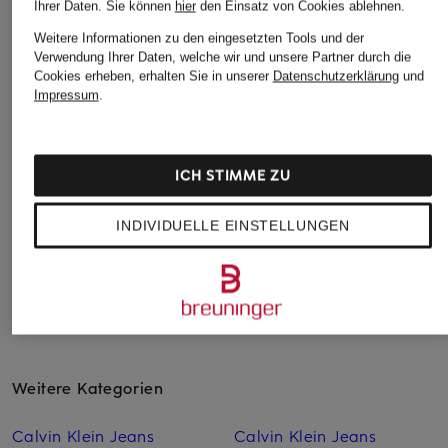
Ihrer Daten.
Sie können
hier
den Einsatz von Cookies ablehnen.
Weitere Informationen zu den eingesetzten Tools und der
Verwendung Ihrer Daten, welche wir und unsere Partner durch die
LES DEUX
ALLSAINTS
seidensticker
Cookies erheben, erhalten Sie in unserer
Datenschutzerklärung
und
Kurzarm-Hemd
Resorthemd HUDSON
Resorthemd Regula
Impressum
.
CHARLIE Regular Fit
Relaxed Fit
Fit
CHF 119
CHF 129
CHF 70
ICH STIMME ZU
Ursprünglich:
CHF 169
Ursprünglich:
CHF 109
INDIVIDUELLE EINSTELLUNGEN
Weitere Kategorien
Calvin Klein Jeans
Calvin Klein Jeans