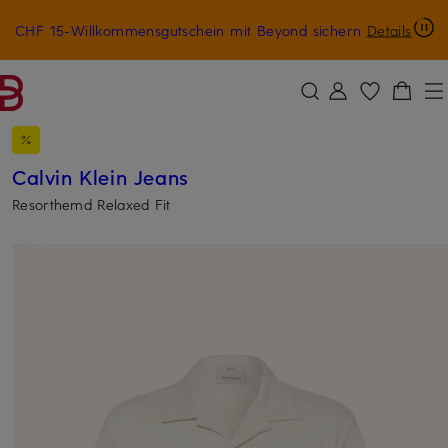
CHF 15-Willkommensgutschein mit Beyond sichern
Details
ZUM HAUPTINHALT ÜBERSPRINGEN
ZUM SUCHFELD ÜBERSPRINGE
Calvin Klein Jeans
Resorthemd Relaxed Fit