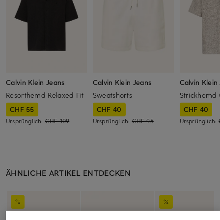
Calvin Klein Jeans
Calvin Klein Jeans
Calvin Klein
Resorthemd Relaxed Fit
Sweatshorts
Strickhemd 
CHF 55
CHF 40
CHF 40
Ursprünglich:
CHF 109
Ursprünglich:
CHF 95
Ursprünglich:
ÄHNLICHE ARTIKEL ENTDECKEN