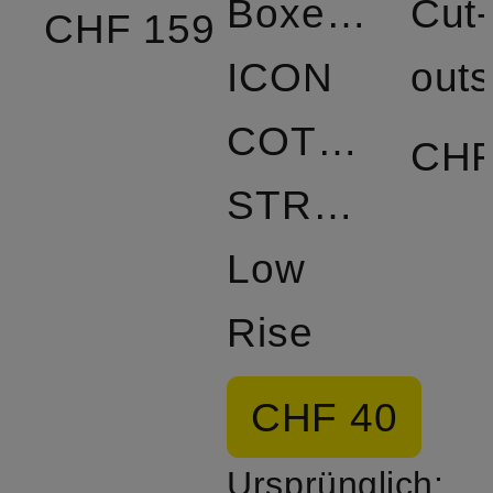
Boxershorts
Cut-
CHF 159
ICON
outs
COTTON
CHF
STRETCH
Low
Rise
CHF 40
Ursprünglich: