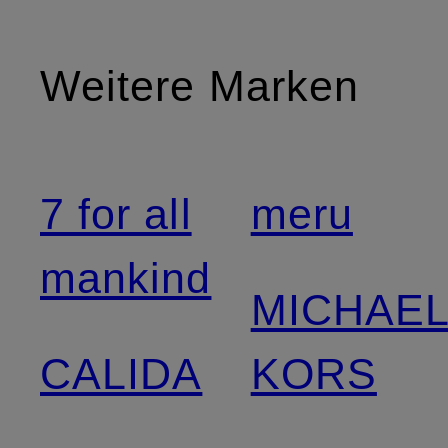
Weitere Marken
7 for all
meru
mankind
MICHAE
CALIDA
KORS