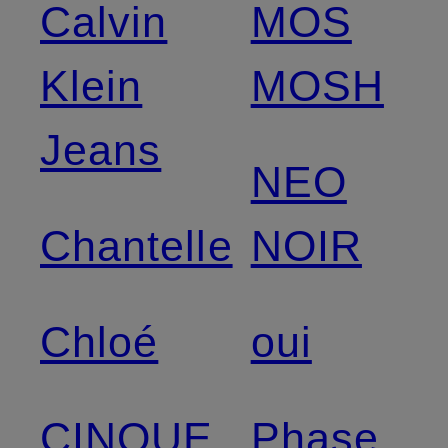
Calvin
MOS
Klein
MOSH
Jeans
NEO
Chantelle
NOIR
Chloé
oui
CINQUE
Phase