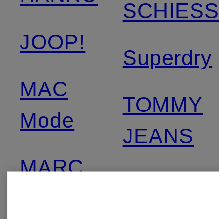
SCHIES
JOOP!
Superdry
MAC
TOMMY
Mode
JEANS
MARC
watercult
AUREL