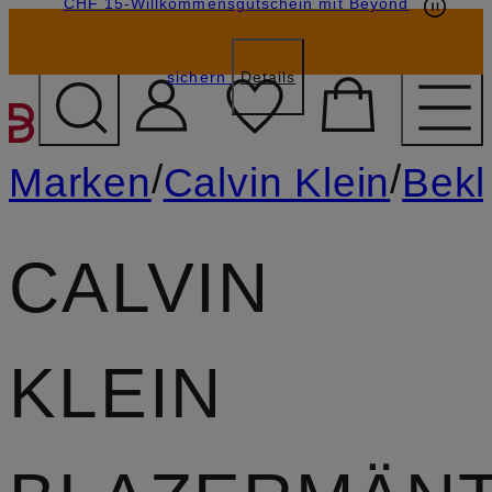
CHF 15-Willkommensgutschein mit Beyond
sichern
Details
ZUM HAUPTINHALT ÜBE
/
/
Marken
Calvin Klein
Bekl
CALVIN
KLEIN