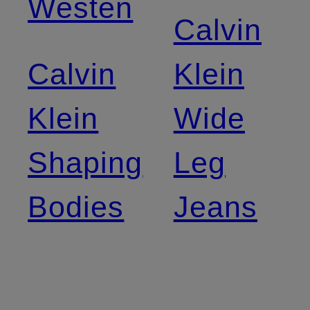
Westen
Calvin
Calvin
Klein
Klein
Wide
Shaping
Leg
Bodies
Jeans