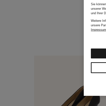
Sie können
unserer We
und Ihrer 
Weitere In
unsere Par
Impressu