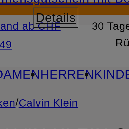
Details
sand ab CHF
30 Tage
RSPRINGEN
ZUM SUCH
Rü
49
DAMEN
HERREN
KIND
/
ken
Calvin Klein