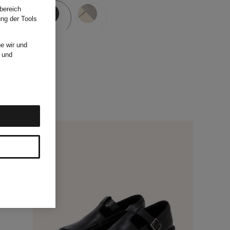
bereich
ung der Tools
e wir und
und