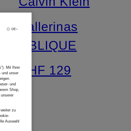
Calvin Klein
Ballerinas
DE
OBLIQUE
CHF 129
). Mit Ihrer
s und unser
eigen.
wser- und
nserem Shop,
 unserer
.
 weiter zu
ookie-
elle Auswahl