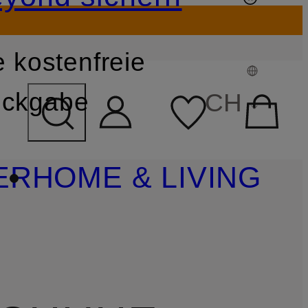
 kostenfreie
FELD ÜBERSPRINGEN
ckgabe
CH
ER
HOME & LIVING