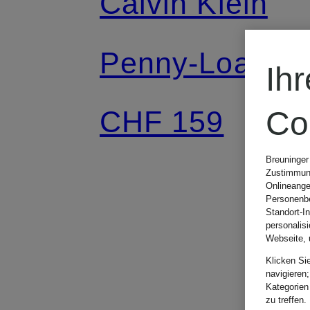
Calvin Klein
Penny-Loafer
Ih
CHF 159
Co
Breuninger
Zustimmung
Onlineange
Personenbe
Standort-I
personalis
Webseite, 
Klicken Si
navigieren;
Kategorien
zu treffen.