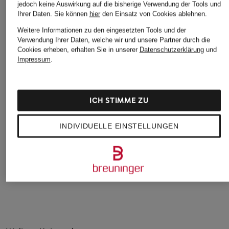
jedoch keine Auswirkung auf die bisherige Verwendung der Tools und
Ihrer Daten.
Sie können
hier
den Einsatz von Cookies ablehnen.
Weitere Informationen zu den eingesetzten Tools und der
Verwendung Ihrer Daten, welche wir und unsere Partner durch die
Cookies erheben, erhalten Sie in unserer
Datenschutzerklärung
und
Impressum
.
DRYKORN
TOMMY HILFIGER
Marc O'Polo
Wide Leg Jeans
Wide Leg Jeans
Wide Leg Jeans
MEDLEY
CHF 179
CHF 85
ICH STIMME ZU
CHF 149
Ursprünglich:
CHF 179
Ursprünglich:
CHF 198
INDIVIDUELLE EINSTELLUNGEN