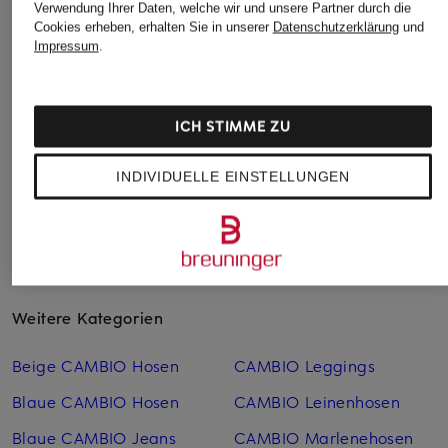
Verwendung Ihrer Daten, welche wir und unsere Partner durch die
MARC CAIN
LUISA CERANO
comma
Cookies erheben, erhalten Sie in unserer
Datenschutzerklärung
und
Impressum
.
Marlenehose
Marlenehose
Marlenehose
WASHIONGTON
CHF 269
CHF 100
CHF 239
Ursprünglich:
CHF 139
ICH STIMME ZU
INDIVIDUELLE EINSTELLUNGEN
Weitere Kategorien
Beige CAMBIO Hosen
CAMBIO Leggings
Blaue CAMBIO Hosen
CAMBIO Leinen­hosen
Blaue CAMBIO Jeans
CAMBIO Marlenehosen