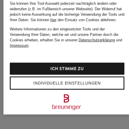
Sie können Ihre Tool-Auswahl jederzeit nachträglich ändern oder
widerrufen (z.B. im Fußbereich unserer Webseite). Der Widerruf hat
jedoch keine Auswirkung auf die bisherige Verwendung der Tools und
Ihrer Daten.
Sie können
hier
den Einsatz von Cookies ablehnen.
Weitere Informationen zu den eingesetzten Tools und der
Verwendung Ihrer Daten, welche wir und unsere Partner durch die
Cookies erheben, erhalten Sie in unserer
Datenschutzerklärung
und
Impressum
.
RIANI
LISA YANG
MRS & HUGS
ICH STIMME ZU
Marlenehose
Strickhose SOFI im
Marlenehose aus
Jogging-Stil aus
Leinen
CHF 239
Cashmere
INDIVIDUELLE EINSTELLUNGEN
CHF 109
Ursprünglich:
CHF 309
CHF 510
Ursprünglich:
CHF 139