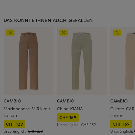
DAS KÖNNTE IHNEN AUCH GEFALLEN
CAMBIO
CAMBIO
CAMBIO
Marlenehose MIRA mit
Chino KIANA
Culotte CAR
Leinen
Leinen
CHF 159
CHF 129
CHF 169
Ursprünglich:
CHF 189
Ursprünglich:
CHF 259
Ursprünglich: