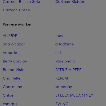
Cartoon Blusen Sale
Cartoon Kleider
Cartoon Hosen
Weitere Marken
ALLUDE
mey
ana alcazar
ottod'ame
Aubade
oui
Betty Barclay
Passionata
Buena Vista
PATRIZIA PEPE
Chantelle
REPEAT
Charmline
someday
Chloé
STELLA McCARTNEY
comma
SWING