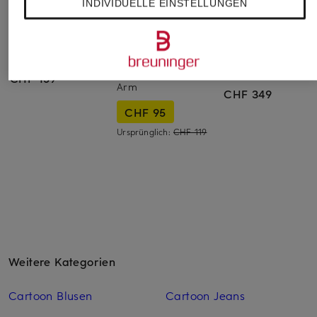
INDIVIDUELLE EINSTELLUNGEN
co'couture
Betty Barclay
ROTATE
Hemdbluse ELRICCC
Hemdbluse mit
Hemdbluse mit
Lochspitze und 3/4-
Lochspitze
CHF 159
Arm
CHF 349
CHF 95
Ursprünglich:
CHF 119
Weitere Kategorien
Cartoon Blusen
Cartoon Jeans