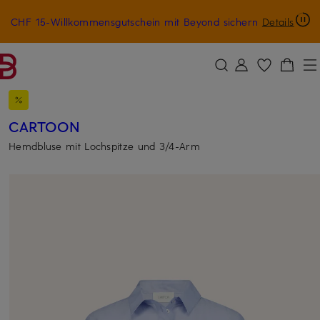
CHF 15-Willkommensgutschein mit Beyond sichern
Details
ZUM HAUPTINHALT ÜBERSPRINGEN
ZUM SUCHFELD ÜBERSPRINGE
CARTOON
Hemdbluse mit Lochspitze und 3/4-Arm