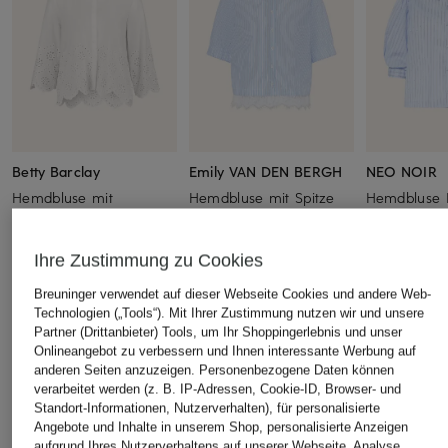
Betty Barclay
Emily VAN DEN BERGH
NEO NOIR
Hemdbluse mit
Hemdbluse mit Spitze
Hemdbluse 
Lochspitze und 3/4-Arm
Schmuckste
CHF 55
CHF 85
CHF 95
Ursprünglich:
CHF 100
Ihre Zustimmung zu Cookies
Ursprünglich:
CHF 119
Breuninger verwendet auf dieser Webseite Cookies und andere Web-
Technologien („Tools“). Mit Ihrer Zustimmung nutzen wir und unsere
ÄHNLICHE ARTIKEL ENTDECKEN
Partner (Drittanbieter) Tools, um Ihr Shoppingerlebnis und unser
Onlineangebot zu verbessern und Ihnen interessante Werbung auf
anderen Seiten anzuzeigen. Personenbezogene Daten können
verarbeitet werden (z. B. IP-Adressen, Cookie-ID, Browser- und
Standort-Informationen, Nutzerverhalten), für personalisierte
Angebote und Inhalte in unserem Shop, personalisierte Anzeigen
aufgrund Ihres Nutzerverhaltens auf unserer Webseite, Analyse